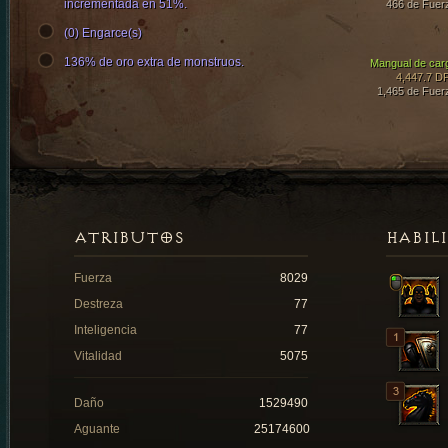
incrementada en 51%.
466 de Fuer
(0) Engarce(s)
136% de oro extra de monstruos.
Mangual de car
4,447.7 D
1,465 de Fuer
ATRIBUTOS
HABIL
Fuerza
8029
Destreza
77
Inteligencia
77
Vitalidad
5075
Daño
1529490
Aguante
25174600