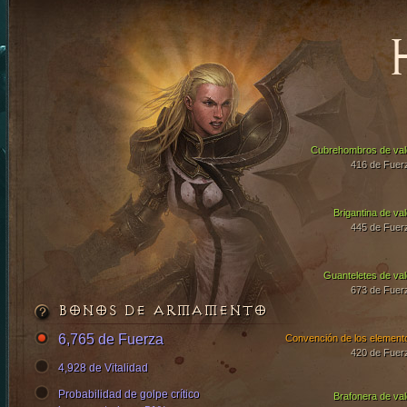
Cubrehombros de val
416 de Fuer
Brigantina de val
445 de Fuer
Guanteletes de val
673 de Fuer
BONOS DE ARMAMENTO
6,765 de Fuerza
Convención de los element
420 de Fuer
4,928 de Vitalidad
Probabilidad de golpe crítico
Brafonera de val