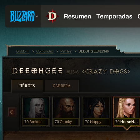
Diablo III
Comunidad
Perfiles
DEEOHGEE#11346
DEEOHGEE
CRAZY DOGS
#11346
HÉROES
CARRERA
70
Broken
70
Cranky
70
Happy
70
HorseNaround