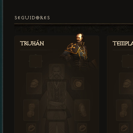
SEGUIDORES
Truhán
Templ