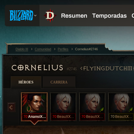
Diablo III
Comunidad
Perfiles
Cornelius#2746
CORNELIUS
FLYINGDUTCHM
#2746
HÉROES
CARRERA
70
AnansiXXVIII
70
BeauXXXIV
70
BeauXXXIX
70
BeauXXXIX