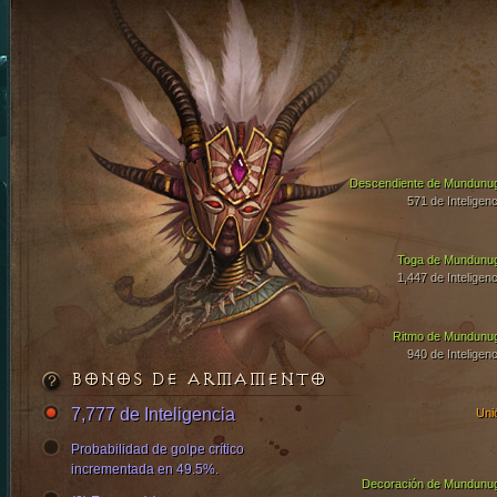
Descendiente de Mundunu
571 de Inteligenc
Toga de Mundunu
1,447 de Inteligenc
Ritmo de Mundunu
940 de Inteligenc
BONOS DE ARMAMENTO
7,777 de Inteligencia
Uni
Probabilidad de golpe crítico
incrementada en 49.5%.
Decoración de Mundunu