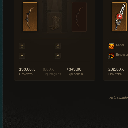
Sanar
Embesti
133.00%
0.00%
+349.00
232.00%
Oro extra
Obj. mágicos
Experiencia
Oro extra
Actualizado