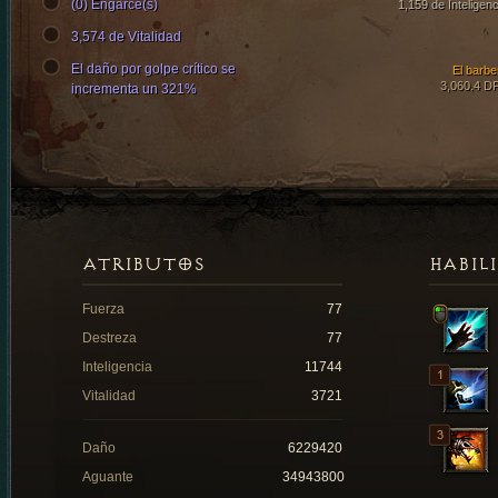
(0) Engarce(s)
1,159 de Inteligenc
3,574 de Vitalidad
El daño por golpe crítico se
El barbe
3,060.4 D
incrementa un 321%
ATRIBUTOS
HABIL
Fuerza
77
Destreza
77
Inteligencia
11744
Vitalidad
3721
Daño
6229420
Aguante
34943800