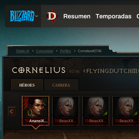
Diablo III
Comunidad
Perfiles
Cornelius#2746
CORNELIUS
FLYINGDUTCHM
#2746
HÉROES
CARRERA
70
AnansiXXVIII
70
BeauXXXIV
70
BeauXXXIX
70
BeauXXXIX