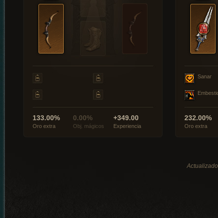
Sanar
Embesti
133.00%
0.00%
+349.00
232.00%
Oro extra
Obj. mágicos
Experiencia
Oro extra
Actualizado