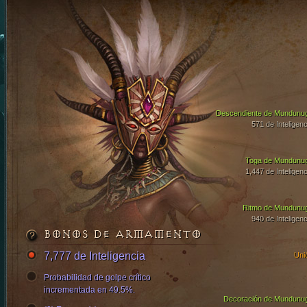
Descendiente de Mundunu
571 de Inteligenc
Toga de Mundunu
1,447 de Inteligenc
Ritmo de Mundunu
940 de Inteligenc
BONOS DE ARMAMENTO
7,777 de Inteligencia
Uni
Probabilidad de golpe crítico
incrementada en 49.5%.
Decoración de Mundunu