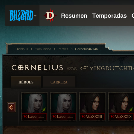
Diablo III
Comunidad
Perfiles
Cornelius#2746
CORNELIUS
FLYINGDUTCHM
#2746
HÉROES
CARRERA
ImogenXXVIII
70
LaudnaXXXIX
70
LaudnaXXXV
70
VexXXXIII
70
VexXXXIX