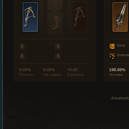
Sanar
Embesti
0.00%
0.00%
+0.00
198.00%
Oro extra
Obj. mágicos
Experiencia
Oro extra
Actualizado