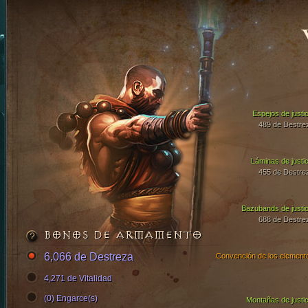
Espejos de justic
489 de Destre
Láminas de justic
455 de Destre
Bazubands de justic
688 de Destre
BONOS DE ARMAMENTO
6,066 de Destreza
Convención de los element
4,271 de Vitalidad
(0) Engarce(s)
Montañas de justic