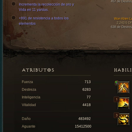
457 de Destre
Incrementa la recolección de oro y
Vida en 11 yardas.
+891 de resistencia a todos los
Won Khim L
2,243.5 D
elementos
638 de Destre
ATRIBUTOS
HABIL
Fuerza
713
Destreza
6283
Inteligencia
77
Vitalidad
4418
Daño
483492
Aguante
15412500