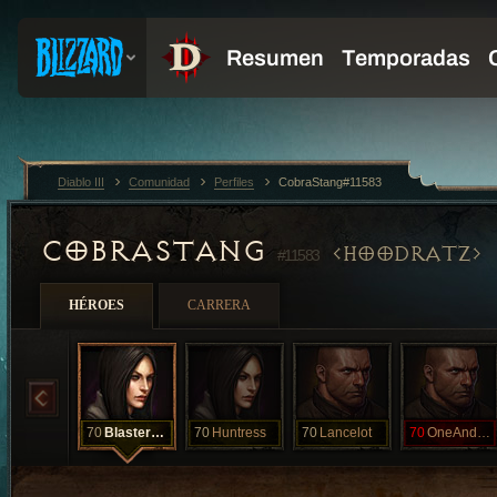
Diablo III
Comunidad
Perfiles
CobraStang#11583
COBRASTANG
HOODRATZ
#11583
HÉROES
CARRERA
70
BlasterGirl
70
Huntress
70
Lancelot
70
OneAndDone