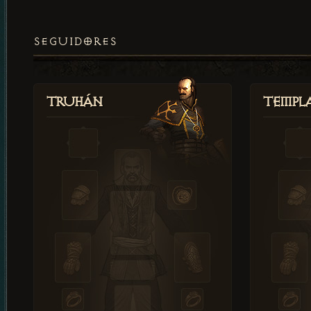
SEGUIDORES
Truhán
Templ