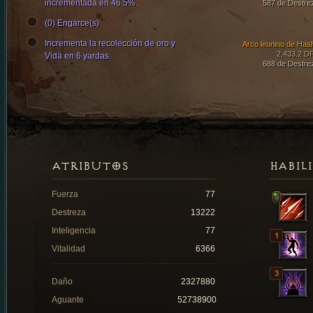
incrementada en 46.5%.
587 de Destre
(0) Engarce(s)
Incrementa la recolección de oro y
Arco leonino de Hash
2,433.2 D
Vida en 6 yardas.
688 de Destre
ATRIBUTOS
HABIL
Fuerza
77
Destreza
13222
Inteligencia
77
Vitalidad
6366
Daño
2327880
Aguante
52738900