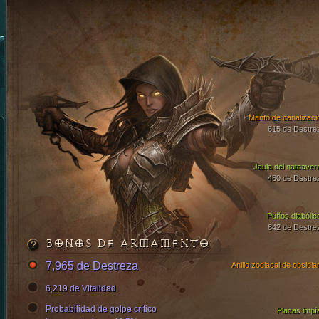
Manto de canalizaci
615 de Destre
Jaula del natoaver
480 de Destre
Puños diabólic
842 de Destre
BONOS DE ARMAMENTO
7,965 de Destreza
Anillo zodiacal de obsidia
6,219 de Vitalidad
Probabilidad de golpe crítico
Placas impí