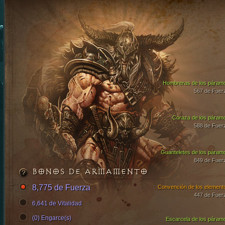
Hombreras de los páram
567 de Fuer
Coraza de los páram
588 de Fuer
Guanteletes de los páram
849 de Fuer
BONOS DE ARMAMENTO
8,775 de Fuerza
Convención de los element
447 de Fuer
6,641 de Vitalidad
(0) Engarce(s)
Escarcela de los páram