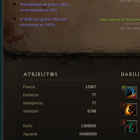
641 de Fuer
Probabilidad de golpe crítico
incrementada en 30%.
El daño por golpe crítico se
Voto solemne de Bul-Kath
2,916.9 D
incrementa un 345%
987 de Fuer
ATRIBUTOS
HABIL
Fuerza
13367
Destreza
77
Inteligencia
77
Vitalidad
6788
Daño
1368000
Aguante
54465600