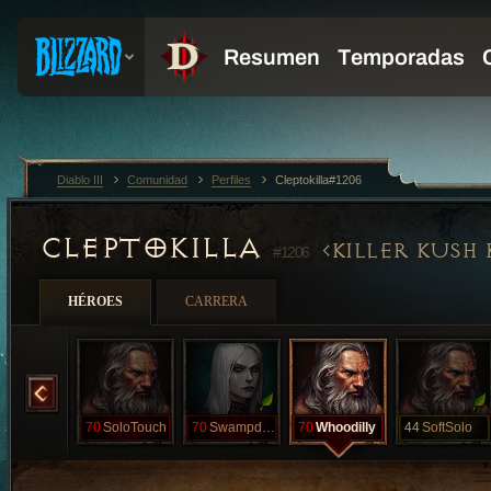
Diablo III
Comunidad
Perfiles
Cleptokilla#1206
CLEPTOKILLA
KILLER KUSH 
#1206
HÉROES
CARRERA
ShortStroke
70
SoloTouch
70
Swampdonkey
70
Whoodilly
44
SoftSolo