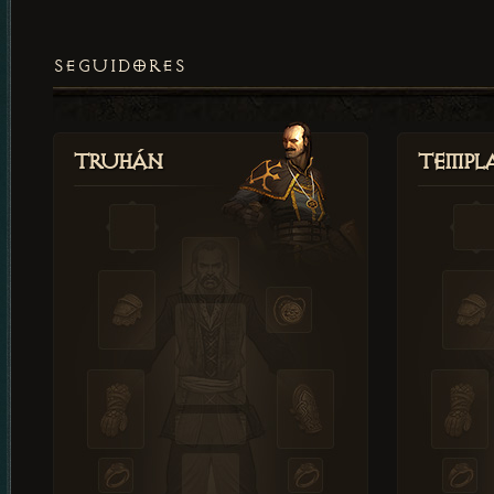
SEGUIDORES
Truhán
Templ