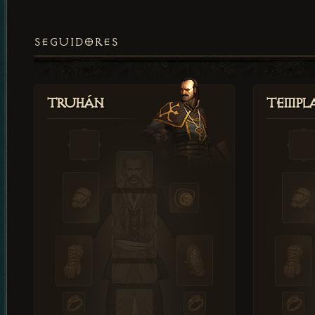
SEGUIDORES
Truhán
Templ