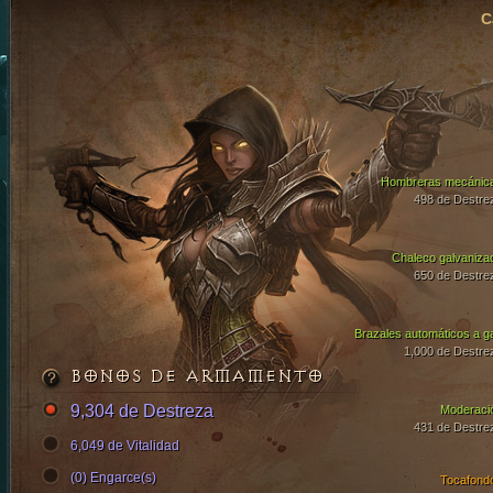
C
Hombreras mecánic
498 de Destre
Chaleco galvaniza
650 de Destre
Brazales automáticos a g
1,000 de Destre
BONOS DE ARMAMENTO
9,304 de Destreza
Moderaci
431 de Destre
6,049 de Vitalidad
(0) Engarce(s)
Tocafond