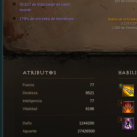
583 de Destre
35,627 de Vida luego de cada
muerte
179% de oro extra de monstruos.
Balista de la fortal
3,124.0 D
1,000 de Destre
ATRIBUTOS
HABIL
Fuerza
77
Destreza
9521
Inteligencia
77
Vitalidad
6196
Daño
1244200
Aguante
27426500