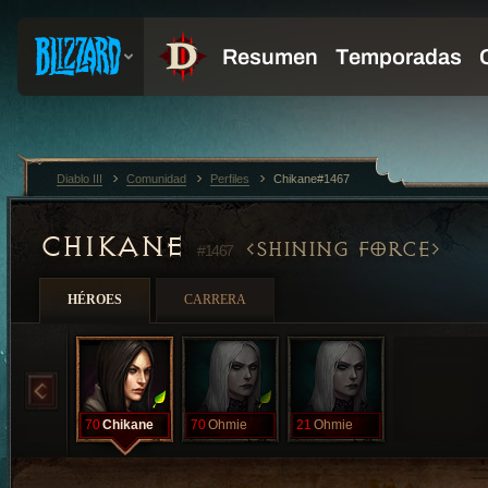
Diablo III
Comunidad
Perfiles
Chikane#1467
CHIKANE
SHINING FORCE
#1467
HÉROES
CARRERA
70
Chikane
70
Ohmie
21
Ohmie