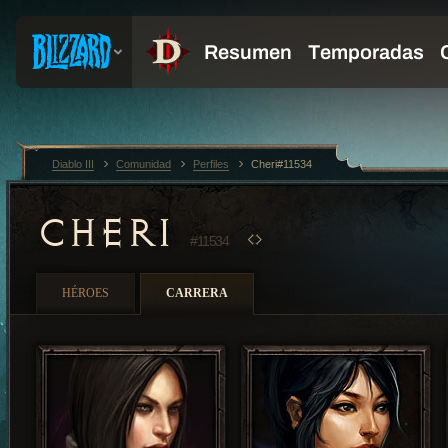
Diablo III
Comunidad
Perfiles
Cheri#11534
CHERI
#11534
HÉROES
CARRERA