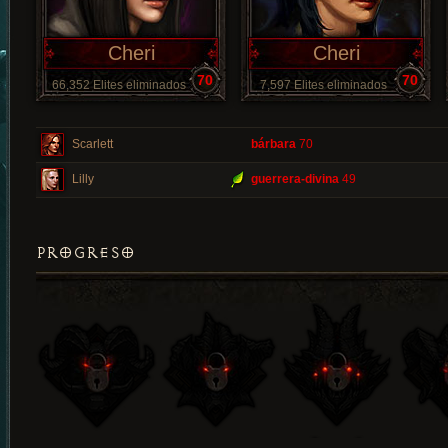
Cheri
Cheri
70
70
66,352 Elites eliminados
7,597 Elites eliminados
Scarlett
bárbara
70
Lilly
guerrera-divina
49
PROGRESO