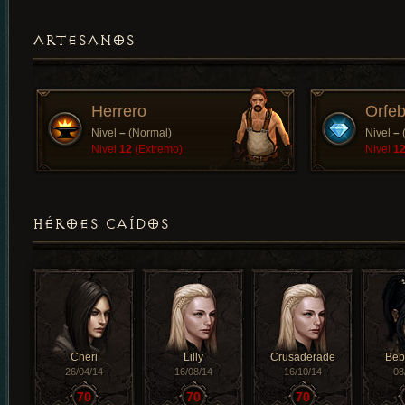
ARTESANOS
Herrero
Orfeb
Nivel
–
(Normal)
Nivel
–
Nivel
12
(Extremo)
Nivel
1
HÉROES CAÍDOS
Cheri
Lilly
Crusaderade
Beb
26/04/14
16/08/14
16/10/14
08
70
70
70