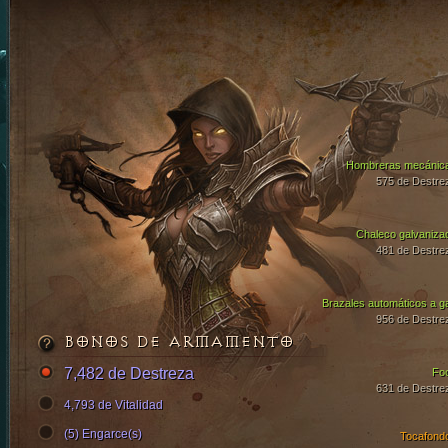
Hombreras mecánic
575 de Destre
Chaleco galvaniza
481 de Destre
Brazales automáticos a g
956 de Destre
BONOS DE ARMAMENTO
7,482 de Destreza
Fo
631 de Destre
4,793 de Vitalidad
(5) Engarce(s)
Tocafond