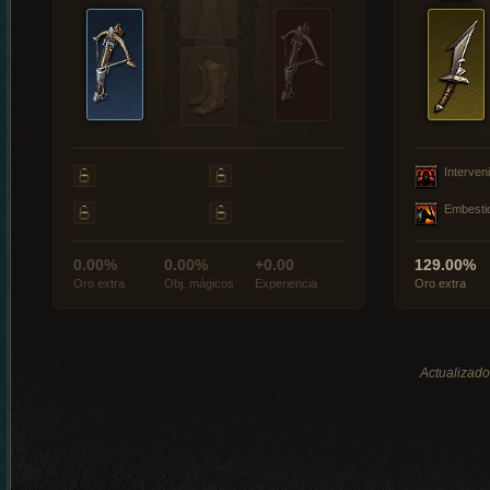
Interveni
Embesti
0.00%
0.00%
+0.00
129.00%
Oro extra
Obj. mágicos
Experiencia
Oro extra
Actualizado