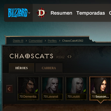
Diablo III
Comunidad
Perfiles
ChaosCats#1562
CHAOSCATS
#1562
HÉROES
CARRERA
70
Dementia
70
Lavanst
70
Loubli
70
SeasonalDH