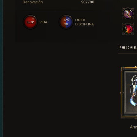
Renovación
907790
125
ODIO/
623k
VIDA
30
DISCIPLINA
PODER
Arm