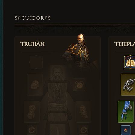
SEGUIDORES
Truhán
Templ