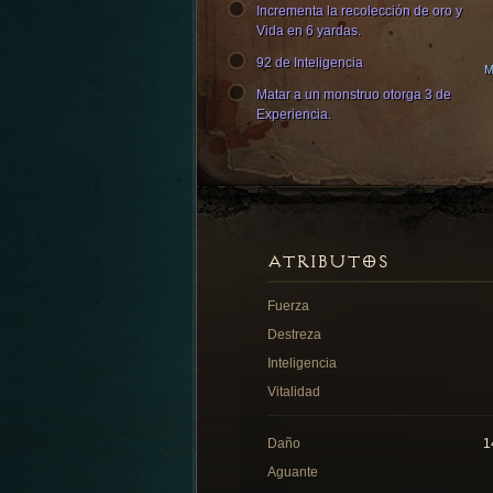
Incrementa la recolección de oro y
Vida en 6 yardas.
92 de Inteligencia
Matar a un monstruo otorga 3 de
Experiencia.
ATRIBUTOS
Fuerza
Destreza
Inteligencia
Vitalidad
Daño
1
Aguante