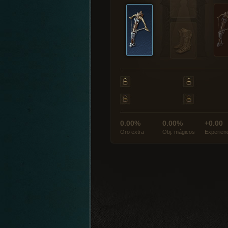
0.00%
0.00%
+0.00
Oro extra
Obj. mágicos
Experien