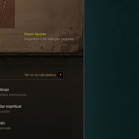
Paseo favorito
Regenera 3 de Vida por segundo
Ver en la calculadora
brujo
íritus rencorosos
ar espiritual
ursión
yán
antoide