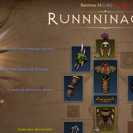
Santera
24
(1,443)
-
Extremo
R
UNNNINA
Manto de cuero reparador del oso
Cota de malla engarzable de focalización
Guantes de piel férreos del oso
TO
Explorador aleccionador