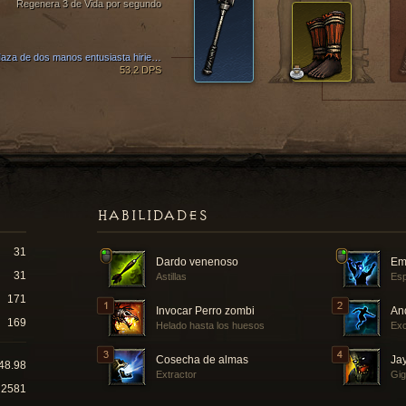
Regenera 3 de Vida por segundo
Maza de dos manos entusiasta hiriente
53.2 DPS
HABILIDADES
31
Dardo venenoso
Em
31
Astillas
Esp
171
Invocar Perro zombi
And
169
Helado hasta los huesos
Exc
Cosecha de almas
Ja
48.98
Extractor
Gig
2581