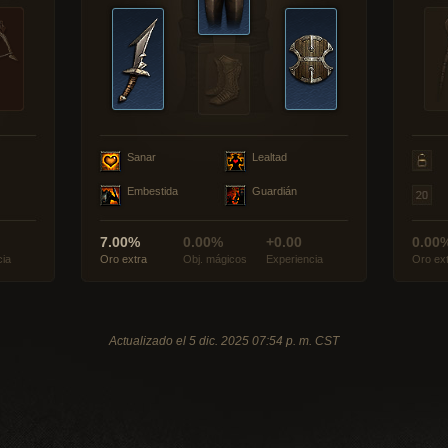
Sanar
Lealtad
Embestida
Guardián
7.00%
0.00%
+0.00
0.00
cia
Oro extra
Obj. mágicos
Experiencia
Oro ex
Actualizado el 5 dic. 2025 07:54 p. m. CST