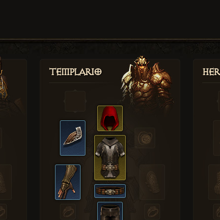
Templario
Her