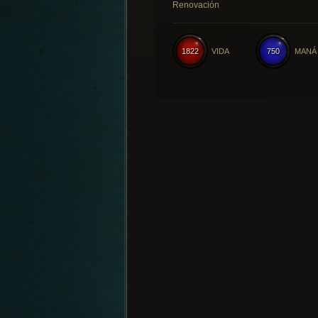
Renovación
1822
VIDA
750
MANÁ