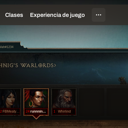
ah#1234
NIG'S WARLORDS
2
FBMeatyhor
24
runnninagain
1
Whirlind