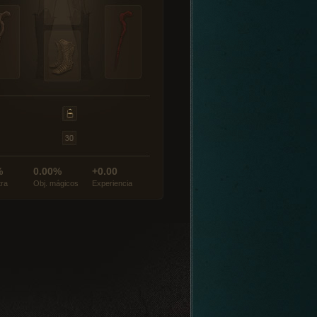
%
0.00%
+0.00
tra
Obj. mágicos
Experiencia