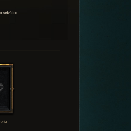
or selvático
rería