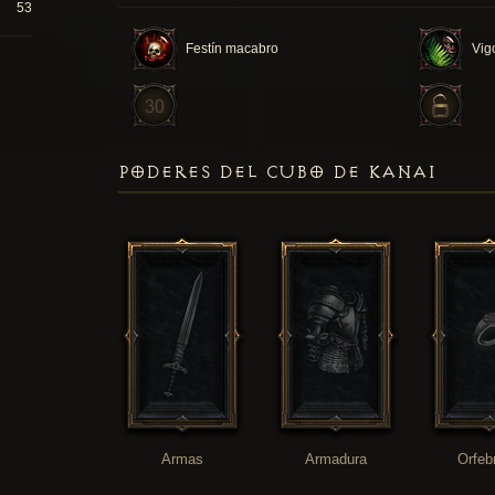
53
Festín macabro
Vig
PODERES DEL CUBO DE KANAI
Armas
Armadura
Orfeb