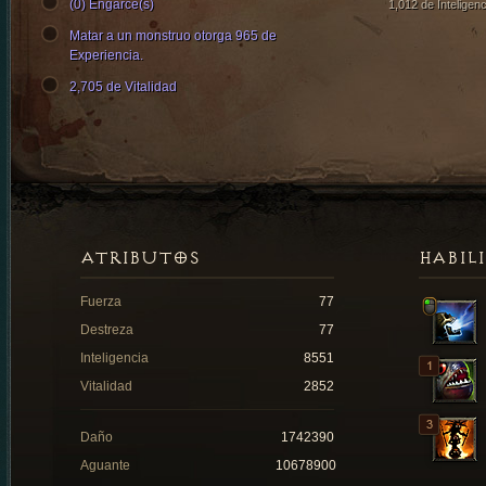
(0) Engarce(s)
1,012 de Inteligenc
Matar a un monstruo otorga 965 de
Experiencia.
2,705 de Vitalidad
ATRIBUTOS
HABIL
Fuerza
77
Destreza
77
Inteligencia
8551
Vitalidad
2852
Daño
1742390
Aguante
10678900