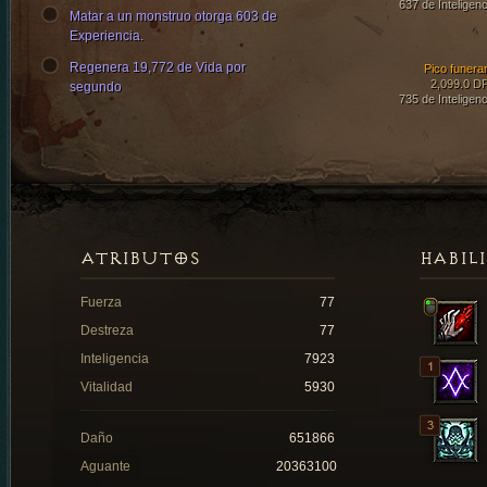
637 de Inteligenc
Matar a un monstruo otorga 603 de
Experiencia.
Regenera 19,772 de Vida por
Pico funerar
2,099.0 D
segundo
735 de Inteligenc
ATRIBUTOS
HABIL
Fuerza
77
Destreza
77
Inteligencia
7923
Vitalidad
5930
Daño
651866
Aguante
20363100