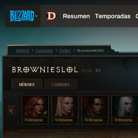
Diablo III
Comunidad
Perfiles
Brownieslol#1556
BROWNIESLOL
#1556
HÉROES
CARRERA
70
BrowniesLoL
70
Brownieslol
70
Brownieslol
70
Brownieslol