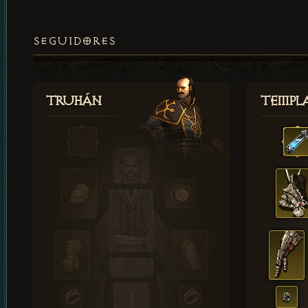
SEGUIDORES
Truhán
Templ