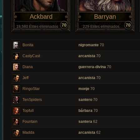
Ackbard
Barryan
70
70
18,580 Elites eliminados
229 Elites eliminados
Bonita
nigromante
70
CastyCast
arcanista
70
Diana
guerrera-divina
70
Jeff
arcanista
70
RingoStar
monje
70
TenSpiders
santero
70
Topfull
bárbara
70
Fountain
santera
62
Madda
arcanista
62