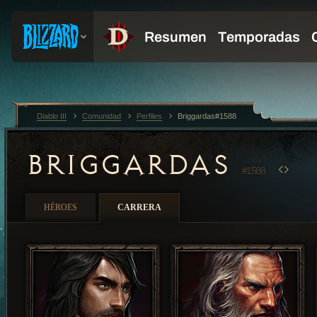
Diablo III
Comunidad
Perfiles
Briggardas#1588
BRIGGARDAS
#1588
HÉROES
CARRERA