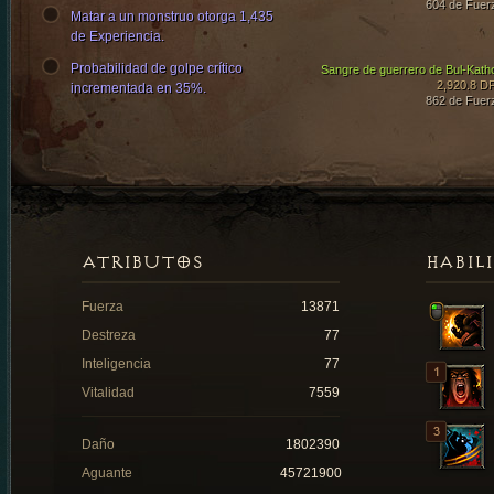
604 de Fuer
Matar a un monstruo otorga 1,435
de Experiencia.
Probabilidad de golpe crítico
Sangre de guerrero de Bul-Kath
2,920.8 D
incrementada en 35%.
862 de Fuer
ATRIBUTOS
HABIL
Fuerza
13871
Destreza
77
Inteligencia
77
Vitalidad
7559
Daño
1802390
Aguante
45721900