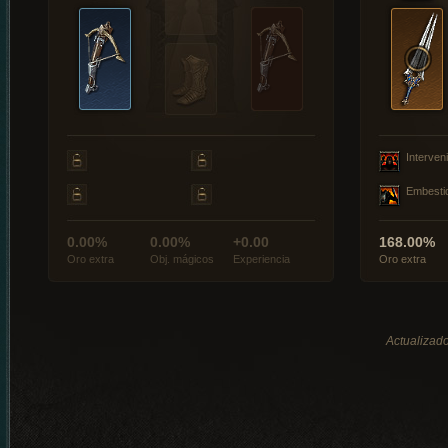
Interveni
Embesti
0.00%
0.00%
+0.00
168.00%
Oro extra
Obj. mágicos
Experiencia
Oro extra
Actualizado