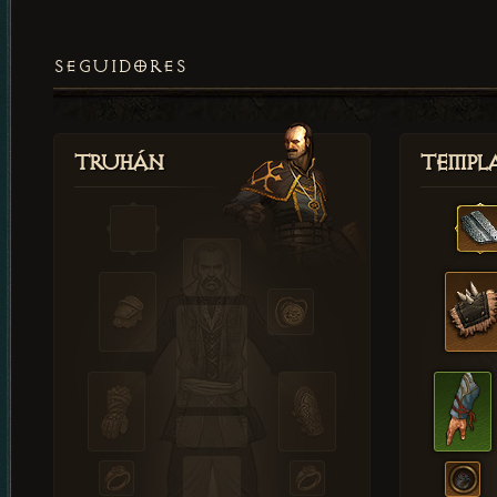
SEGUIDORES
Truhán
Templ