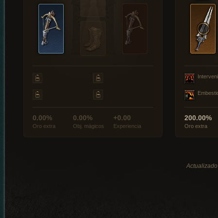
Interveni
Embesti
0.00%
0.00%
+0.00
200.00%
Oro extra
Obj. mágicos
Experiencia
Oro extra
Actualizado