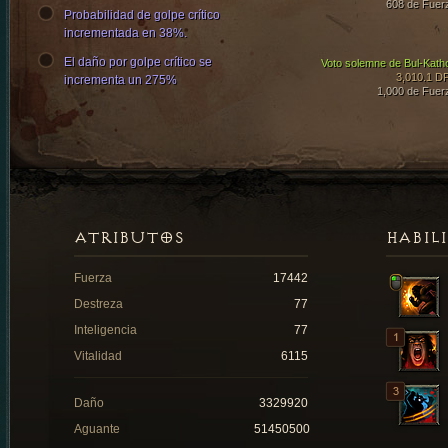
608 de Fuer
Probabilidad de golpe crítico
incrementada en 38%.
El daño por golpe crítico se
Voto solemne de Bul-Kath
3,010.1 D
incrementa un 275%
1,000 de Fuer
ATRIBUTOS
HABIL
Fuerza
17442
Destreza
77
Inteligencia
77
Vitalidad
6115
Daño
3329920
Aguante
51450500