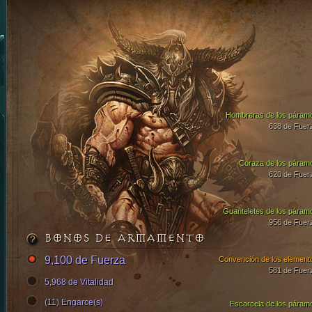
Hombreras de los páram
638 de Fuer
Coraza de los páram
620 de Fuer
Guanteletes de los páram
956 de Fuer
BONOS DE ARMAMENTO
9,100 de Fuerza
Convención de los element
581 de Fuer
5,968 de Vitalidad
(11) Engarce(s)
Escarcela de los páram