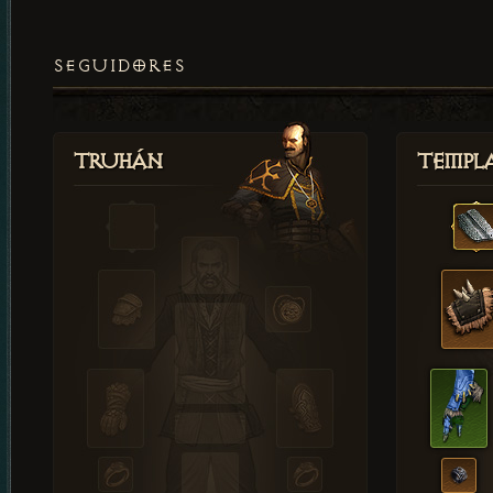
SEGUIDORES
Truhán
Templ