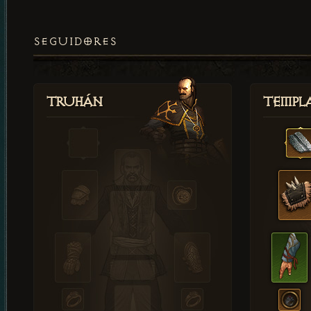
SEGUIDORES
Truhán
Templ