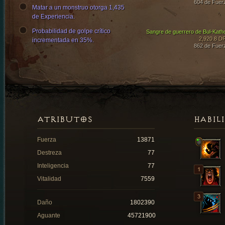
604 de Fuer
Matar a un monstruo otorga 1,435
de Experiencia.
Probabilidad de golpe crítico
Sangre de guerrero de Bul-Kath
2,920.8 D
incrementada en 35%.
862 de Fuer
ATRIBUTOS
HABIL
Fuerza
13871
Destreza
77
Inteligencia
77
Vitalidad
7559
Daño
1802390
Aguante
45721900