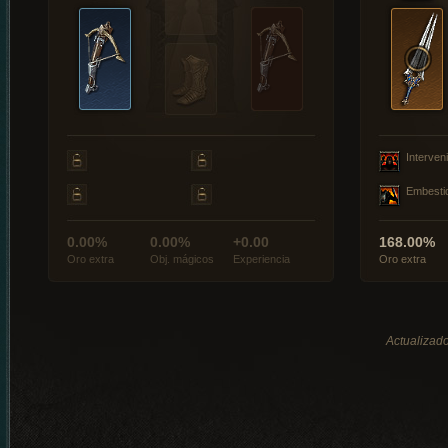
Interveni
Embesti
0.00%
0.00%
+0.00
168.00%
Oro extra
Obj. mágicos
Experiencia
Oro extra
Actualizado