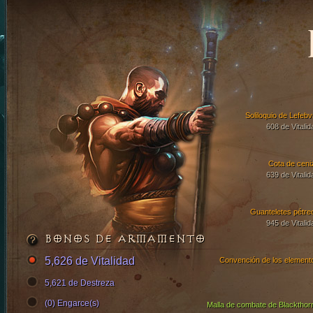
Soliloquio de Lefebv
608 de Vitalid
Cota de ceni
639 de Vitalid
Guanteletes pétre
945 de Vitalid
BONOS DE ARMAMENTO
5,626 de Vitalidad
Convención de los element
5,621 de Destreza
(0) Engarce(s)
Malla de combate de Blackthor