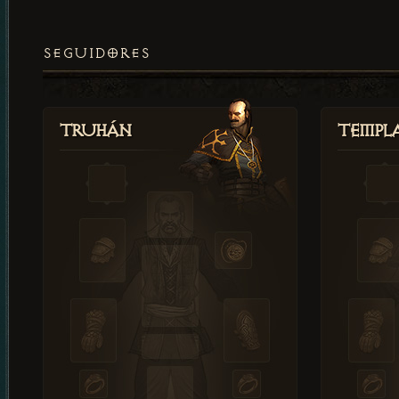
SEGUIDORES
Truhán
Templ