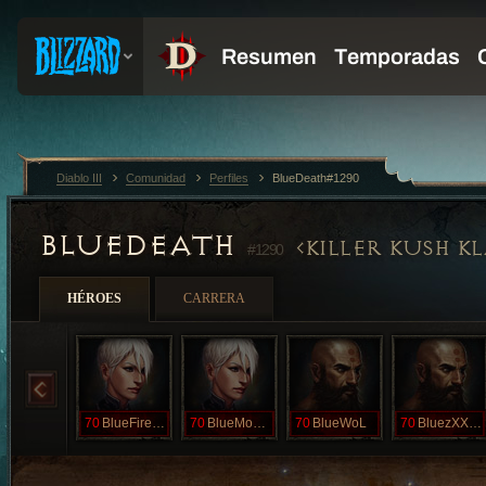
Diablo III
Comunidad
Perfiles
BlueDeath#1290
BLUEDEATH
KILLER KUSH K
#1290
HÉROES
CARRERA
70
BlueFireHC
70
BlueMonkey
70
BlueWoL
70
BluezXXXII