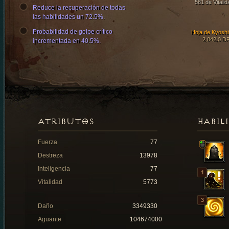
581 de Vitalid
Reduce la recuperación de todas
las habilidades un 72.5%.
Probabilidad de golpe crítico
Hoja de Kyoshi
2,842.0 D
incrementada en 40.5%.
ATRIBUTOS
HABIL
Fuerza
77
Destreza
13978
Inteligencia
77
Vitalidad
5773
Daño
3349330
Aguante
104674000