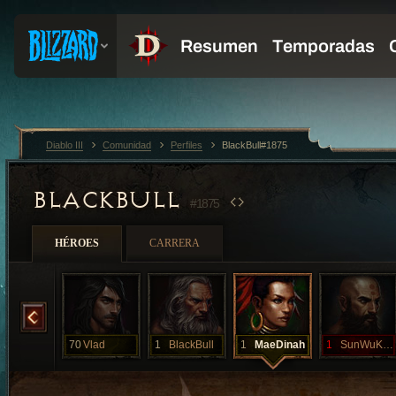
Diablo III
Comunidad
Perfiles
BlackBull#1875
BLACKBULL
#1875
HÉROES
CARRERA
SharpShooter
70
Vlad
1
BlackBull
1
MaeDinah
1
SunWuKhong