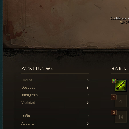
Cuchillo com
3.0 D
ATRIBUTOS
HABIL
Fuerza
8
Destreza
8
Inteligencia
10
Vitalidad
9
Daño
0
Aguante
0