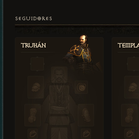
SEGUIDORES
Truhán
Templ