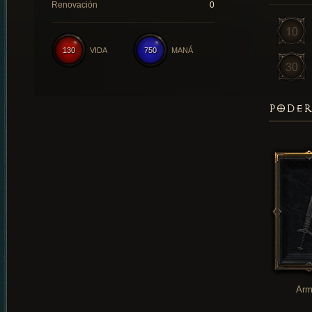
Renovación
0
130
VIDA
750
MANÁ
PODER
Arm