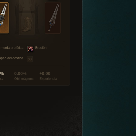
rmonía profética
Erosión
apso del destino
0%
0.00%
+0.00
tra
Obj. mágicos
Experiencia