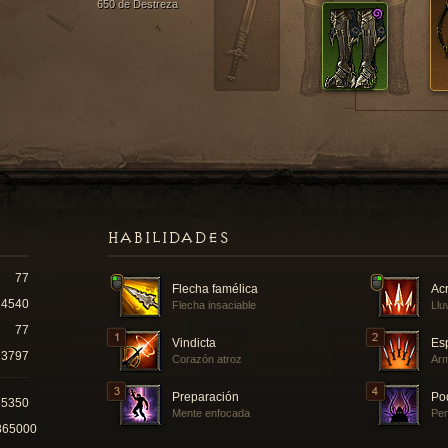
650 de Destreza
HABILIDADES
77
Flecha famélica
Acr
14540
Flecha insaciable
Llu
77
Vindicta
Esp
3797
Corazón atroz
Arm
Preparación
Po
35350
Mente enfocada
Pe
865000