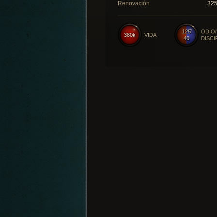
Renovación
32
125
ODIO/
380k
VIDA
40
DISCI