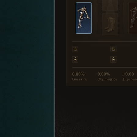
0.00%
0.00%
+0.00
Oro extra
Obj. mágicos
Experien