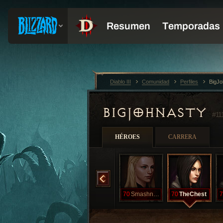
Diablo III
Comunidad
Perfiles
BigJo
BIGJOHNASTY
#11
HÉROES
CARRERA
MnStatOvrLrd
70
SecTimeArnd
70
ShesoThorny
70
SmashnDash
70
TheChest
7