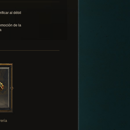
ificar al débil
emoción de la
a
rería