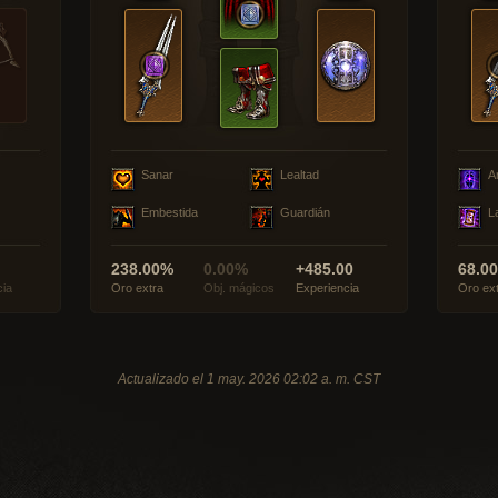
Sanar
Lealtad
A
Embestida
Guardián
L
238.00%
0.00%
+485.00
68.0
cia
Oro extra
Obj. mágicos
Experiencia
Oro ex
Actualizado el 1 may. 2026 02:02 a. m. CST