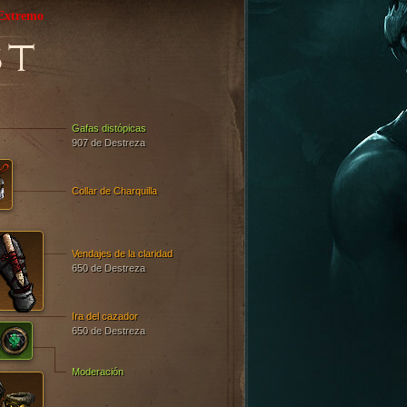
Extremo
ST
Gafas distópicas
907 de Destreza
Collar de Charquilla
Vendajes de la claridad
650 de Destreza
Ira del cazador
650 de Destreza
Moderación