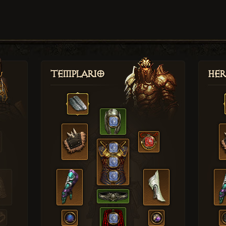
Templario
Her