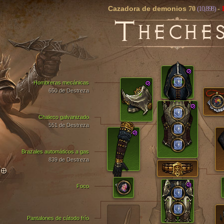
Cazadora de demonios
70
(10,898)
-
T
HECHE
Hombreras mecánicas
650 de Destreza
Chaleco galvanizado
551 de Destreza
Brazales automáticos a gas
839 de Destreza
TO
Foco
Pantalones de cátodo frío