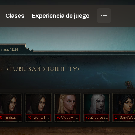
hnasty#1114
HUBRISANDHUMILITY
14
0
ThirdsaCharm
70
TwentyTwoSnd
70
ViggyMight
70
Znecressa
1
Sand