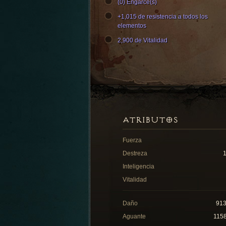
(0) Engarce(s)
+1,015 de resistencia a todos los
elementos
2,900 de Vitalidad
ATRIBUTOS
Fuerza
Destreza
Inteligencia
Vitalidad
Daño
91
Aguante
115