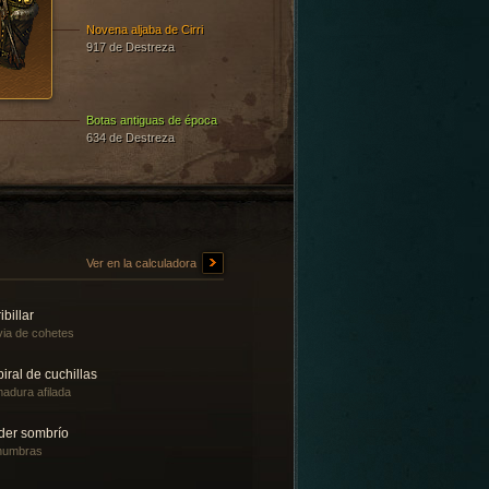
Novena aljaba de Cirri
917 de Destreza
Botas antiguas de época
634 de Destreza
Ver en la calculadora
ibillar
via de cohetes
iral de cuchillas
adura afilada
der sombrío
numbras