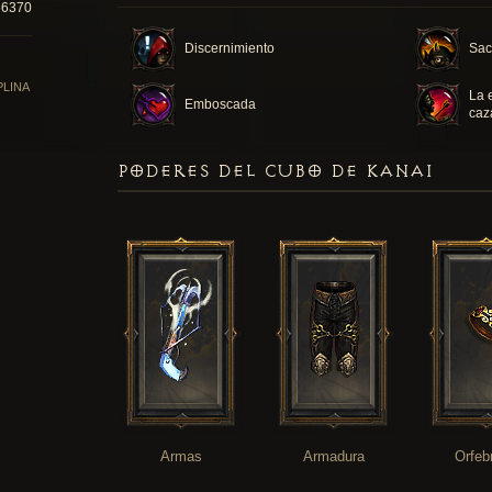
56370
Discernimiento
Sacr
PLINA
La 
Emboscada
caz
PODERES DEL CUBO DE KANAI
Armas
Armadura
Orfeb