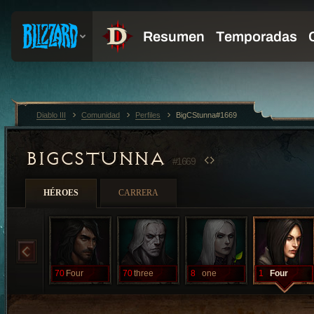
Diablo III
Comunidad
Perfiles
BigCStunna#1669
BIGCSTUNNA
#1669
HÉROES
CARRERA
70
Four
70
three
8
one
1
Four