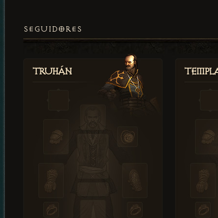
SEGUIDORES
Truhán
Templ