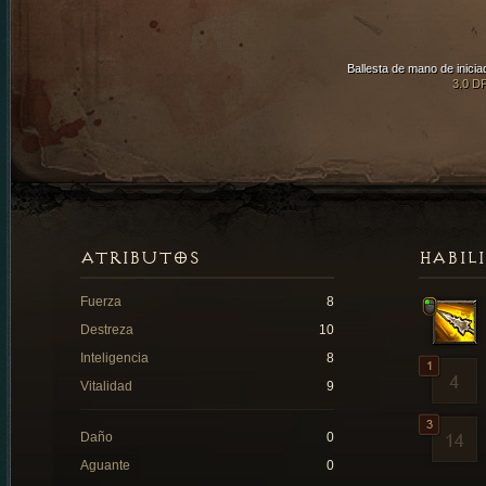
Ballesta de mano de inicia
3.0 D
ATRIBUTOS
HABIL
Fuerza
8
Destreza
10
Inteligencia
8
Vitalidad
9
Daño
0
Aguante
0