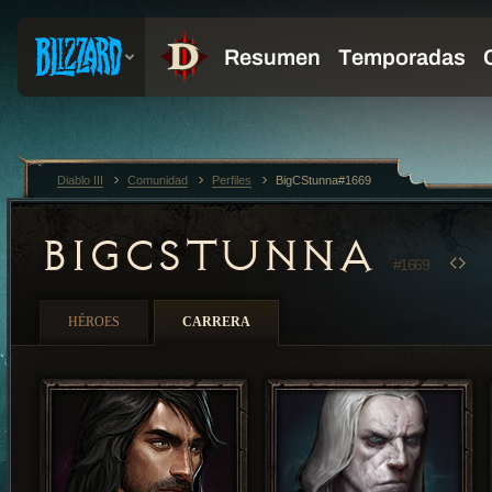
Diablo III
Comunidad
Perfiles
BigCStunna#1669
BIGCSTUNNA
#1669
HÉROES
CARRERA