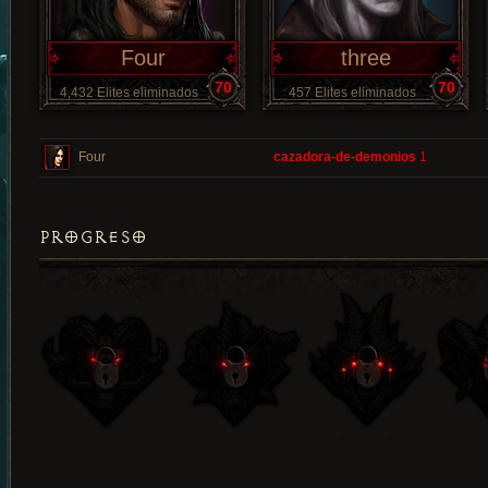
Four
three
70
70
4,432 Elites eliminados
457 Elites eliminados
Four
cazadora-de-demonios
1
PROGRESO