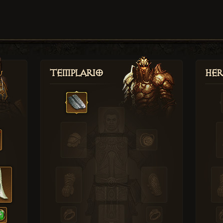
Templario
Her