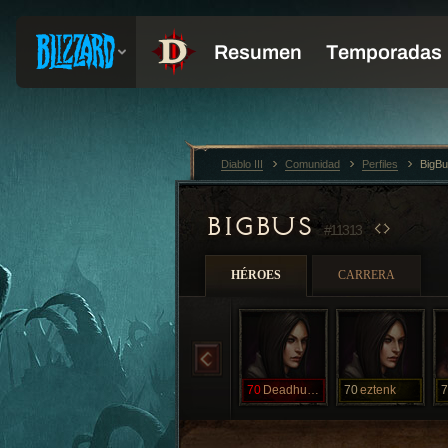
Diablo III
Comunidad
Perfiles
BigB
BIGBUS
#11313
HÉROES
CARRERA
70
Deadhunter
70
eztenk
7