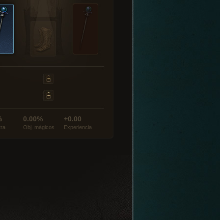
%
0.00%
+0.00
tra
Obj. mágicos
Experiencia