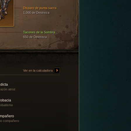
Disparo de punta sacra
1,000 de Destreza
Tacones de la Sombra
650 de Destreza
Ver en la calculadora
dicta
azón atroz
robacia
obatismo
mpañero
bo compañero