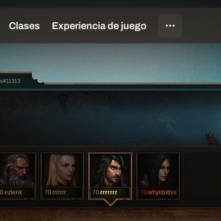
us#11313
0
eztenk
70
rrrrrrr
70
rrrrrrr
70
whyidothis