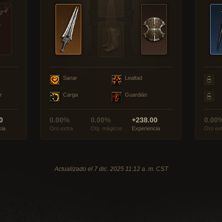
Sanar
Lealtad
r
Carga
Guardián
0
0.00%
0.00%
+238.00
0.00
cia
Oro extra
Obj. mágicos
Experiencia
Oro ex
Actualizado el 7 dic. 2025 11:12 a. m. CST