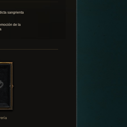
dicta sangrienta
emoción de la
a
rería