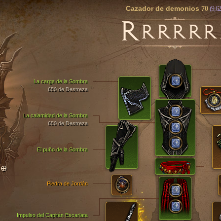
Cazador de demonios
70
(9,62
R
RRRRR
La carga de la Sombra
650 de Destreza
La calamidad de la Sombra
650 de Destreza
El puño de la Sombra
TO
Piedra de Jordán
Impulso del Capitán Escarlata