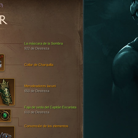
7)
R
La máscara de la Sombra
922 de Destreza
Collar de Charquilla
Merodeadores lacuni
650 de Destreza
Faja de seda del Capitán Escarlata
610 de Destreza
Convención de los elementos