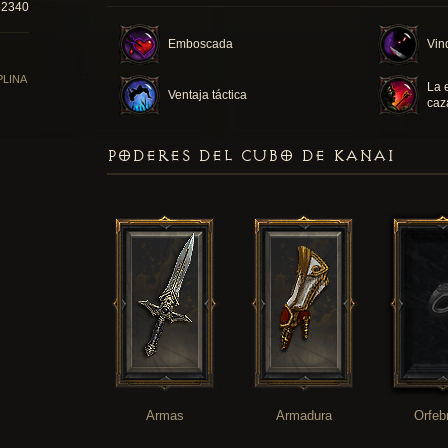
52340
Emboscada
Vin
PLINA
La 
Ventaja táctica
caz
PODERES DEL CUBO DE KANAI
Armas
Armadura
Orfeb