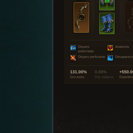
Disparo
Anatomía
potenciado
Disparo perforante
Desaparece
131.00%
0.00%
+550.0
Oro extra
Obj. mágicos
Experien