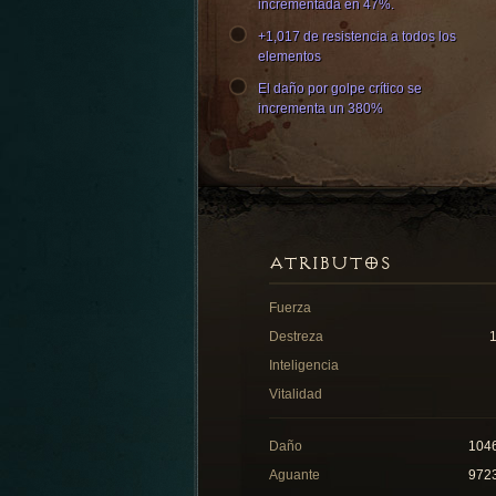
incrementada en 47%.
+1,017 de resistencia a todos los
elementos
El daño por golpe crítico se
incrementa un 380%
ATRIBUTOS
Fuerza
Destreza
Inteligencia
Vitalidad
Daño
104
Aguante
972