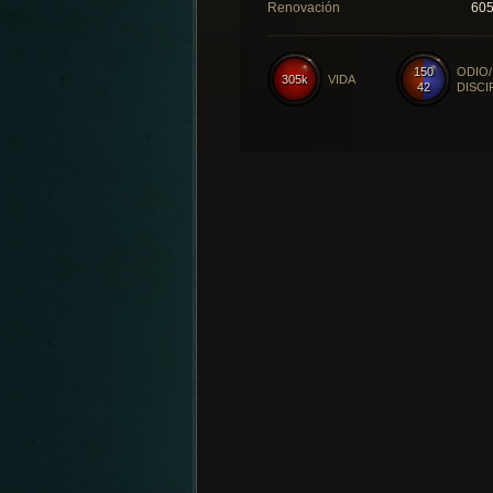
Renovación
60
150
ODIO/
305k
VIDA
42
DISCI