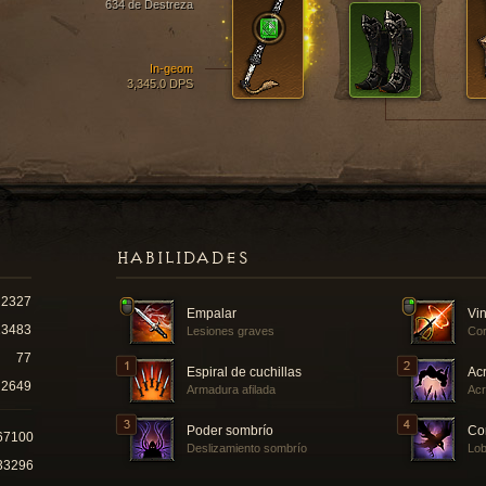
634 de Destreza
In-geom
3,345.0 DPS
HABILIDADES
2327
Empalar
Vin
13483
Lesiones graves
Cor
77
Espiral de cuchillas
Ac
2649
Armadura afilada
Acr
Poder sombrío
Co
67100
Deslizamiento sombrío
Lo
33296