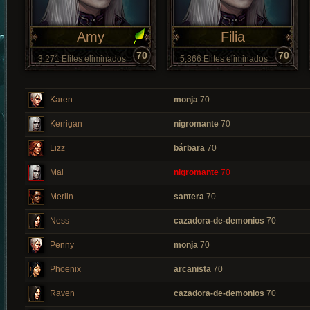
Amy
Filia
70
70
3,271 Elites eliminados
5,366 Elites eliminados
Karen
monja
70
Kerrigan
nigromante
70
Lizz
bárbara
70
Mai
nigromante
70
Merlin
santera
70
Ness
cazadora-de-demonios
70
Penny
monja
70
Phoenix
arcanista
70
Raven
cazadora-de-demonios
70