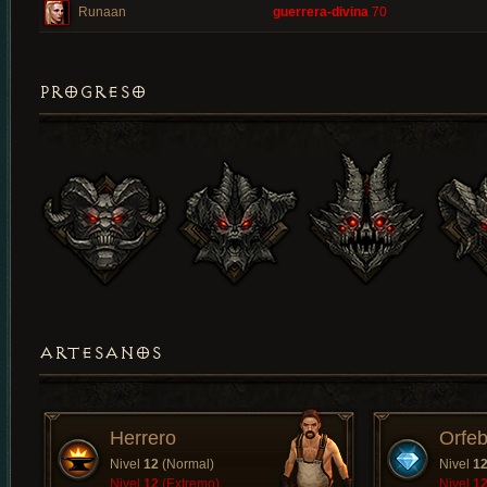
Runaan
guerrera-divina
70
PROGRESO
ARTESANOS
Herrero
Orfeb
Nivel
12
(Normal)
Nivel
1
Nivel
12
(Extremo)
Nivel
1