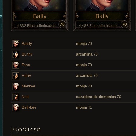
Batly
Batly
70
70
4,332 Elites eliminados
4,482 Elites eliminados
Batsly
monja
70
Bunny
arcanista
70
Essa
monja
70
Harry
arcanista
70
Monkee
monja
70
Natti
cazadora-de-demonios
70
Batlybee
monja
41
PROGRESO