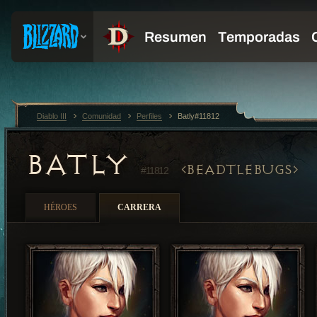
Diablo III
Comunidad
Perfiles
Batly#11812
BATLY
BEADTLEBUGS
#11812
HÉROES
CARRERA