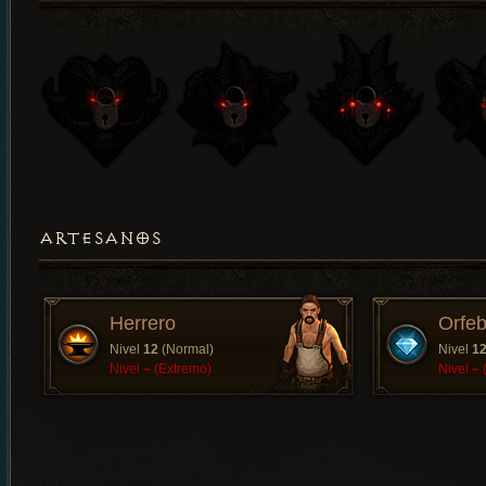
ARTESANOS
Herrero
Orfeb
Nivel
12
(Normal)
Nivel
1
Nivel
–
(Extremo)
Nivel
–