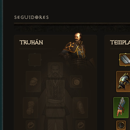
SEGUIDORES
Truhán
Templ