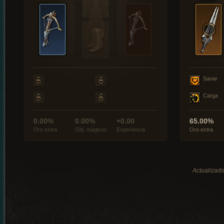
Sanar
Carga
0.00%
0.00%
+0.00
65.00%
Oro extra
Obj. mágicos
Experiencia
Oro extra
Actualizado