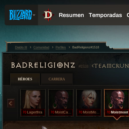
Diablo III
Comunidad
Perfiles
BadReligionz#1518
BADRELIGIONZ
TEAMCRUN
#1518
HÉROES
CARRERA
70
Lagerthra
70
MoistCarNt
70
MoistMonkeh
70
Moistmoot