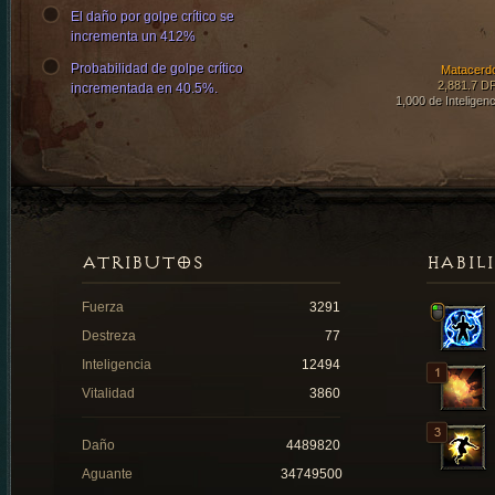
El daño por golpe crítico se
incrementa un 412%
Probabilidad de golpe crítico
Matacerd
2,881.7 D
incrementada en 40.5%.
1,000 de Inteligenc
ATRIBUTOS
HABIL
Fuerza
3291
Destreza
77
Inteligencia
12494
Vitalidad
3860
Daño
4489820
Aguante
34749500