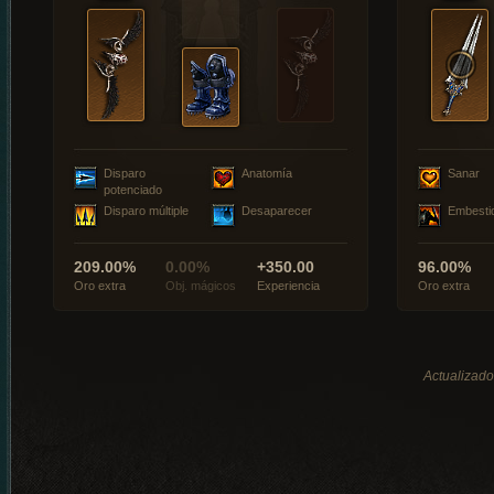
Disparo
Anatomía
Sanar
potenciado
Disparo múltiple
Desaparecer
Embesti
209.00%
0.00%
+350.00
96.00%
Oro extra
Obj. mágicos
Experiencia
Oro extra
Actualizado