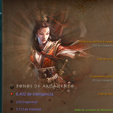
Hombreras del Rey Esquele
639 de Inteligenc
Cota de ceni
Guanteletes pétre
853 de Inteligenc
BONOS DE ARMAMENTO
6,402 de Inteligencia
Halo de Kari
(10) Engarce(s)
3,713 de Vitalidad
Malla de combate de Blackthor