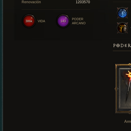
Renovación
1203570
PODER
386k
VIDA
143
ARCANO
PODER
Arm