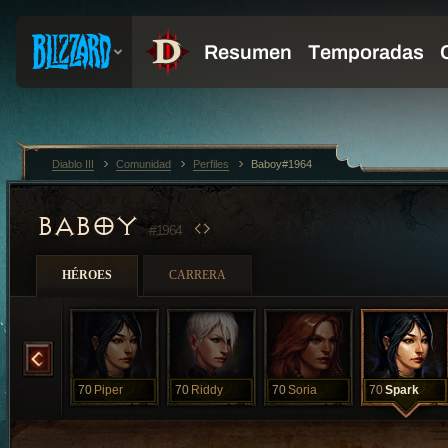
Diablo III
Comunidad
Perfiles
Baboy#1964
BABOY
#1964
HÉROES
CARRERA
Noset
70
Piper
70
Riddy
70
Soria
70
Spark