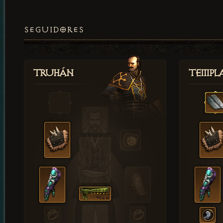
SEGUIDORES
Truhán
Templ