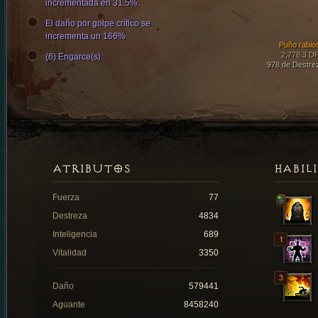
incrementada en 31.5%.
El daño por golpe crítico se
incrementa un 166%
Puño rabio
2,778.3 D
(6) Engarce(s)
978 de Destre
ATRIBUTOS
HABIL
Fuerza
77
Destreza
4834
Inteligencia
689
Vitalidad
3350
Daño
579441
Aguante
8458240