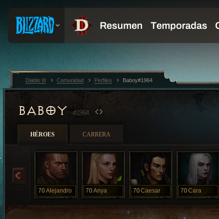
Diablo III
Comunidad
Perfiles
Baboy#1964
BABOY
#1964
HÉROES
CARRERA
70
Alejandro
70
Anya
70
Caesar
70
Cara