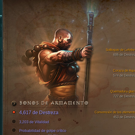
Soliloquio de Lefebv
606 de Destre
Coraza de Aqui
574 de Destre
Quemadura glaci
727 de Destre
BONOS DE ARMAMENTO
4,617 de Destreza
Convención de los element
453 de Destre
3,203 de Vitalidad
Probabilidad de golpe crítico