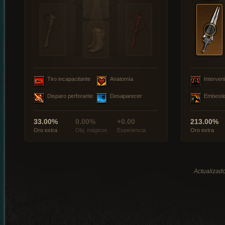
Tiro incapacitante
Anatomía
Interveni
Disparo perforante
Desaparecer
Embesti
33.00%
0.00%
+0.00
213.00%
Oro extra
Obj. mágicos
Experiencia
Oro extra
Actualizado