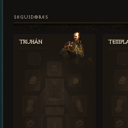
SEGUIDORES
Truhán
Templ