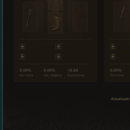
0.00%
0.00%
+0.00
0.00%
Oro extra
Obj. mágicos
Experiencia
Oro extra
Actualizado