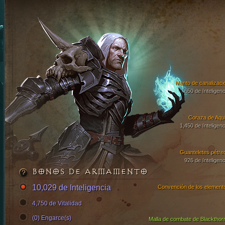
Manto de canalizaci
650 de Inteligenc
Coraza de Aqui
1,450 de Inteligenc
Guanteletes pétre
926 de Inteligenc
BONOS DE ARMAMENTO
10,029 de Inteligencia
Convención de los element
4,750 de Vitalidad
(0) Engarce(s)
Malla de combate de Blackthor