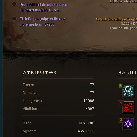
1,195 de Inteligenc
Probabilidad de golpe crítico
incrementada en 41.5%.
El daño por golpe crítico se
Colmillo Corroído de Trag'O
3,220.9 D
incrementa un 379%
1,000 de Inteligenc
ATRIBUTOS
HABIL
Fuerza
77
Destreza
77
Inteligencia
19086
Vitalidad
4897
Daño
8096700
Aguante
45516500