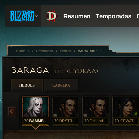
Diablo III
Comunidad
Perfiles
BARAGA#1322
BARAGA
HYDRAA
#1322
HÉROES
CARRERA
70
BAMMBAMM
70
DRSTRANGE
70
Fizband
70
ICEWATCH