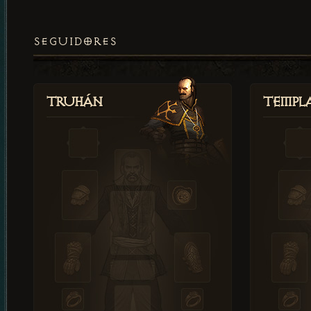
SEGUIDORES
Truhán
Templ