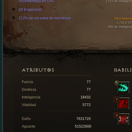
incrementada en 53%.
1,172 de Inteligenc
(0) Engarce(s)
212% de oro extra de monstruos.
Pico funerar
2,716.0 D
840 de Inteligenc
ATRIBUTOS
HABIL
Fuerza
77
Destreza
77
Inteligencia
18432
Vitalidad
5772
Daño
7631720
Aguante
51522600