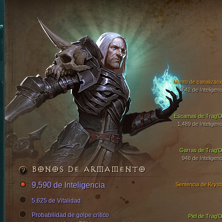
Manto de canalizaci
642 de Inteligenc
Escamas de Trag'O
1,489 de Inteligenc
Garras de Trag'O
948 de Inteligenc
BONOS DE ARMAMENTO
9,590 de Inteligencia
Sentencia de Krysb
5,625 de Vitalidad
Probabilidad de golpe crítico
Piel de Trag'O