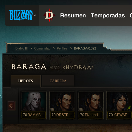
Diablo III
Comunidad
Perfiles
BARAGA#1322
BARAGA
HYDRAA
#1322
HÉROES
CARRERA
70
BAMMBAMM
70
DRSTRANGE
70
Fizband
70
ICEWATCH