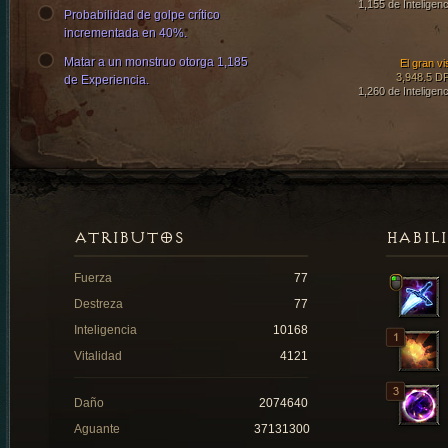
1,155 de Inteligenc
Probabilidad de golpe crítico
incrementada en 40%.
Matar a un monstruo otorga 1,185
El gran vi
3,948.5 D
de Experiencia.
1,260 de Inteligenc
ATRIBUTOS
HABIL
Fuerza
77
Destreza
77
Inteligencia
10168
Vitalidad
4121
Daño
2074640
Aguante
37131300