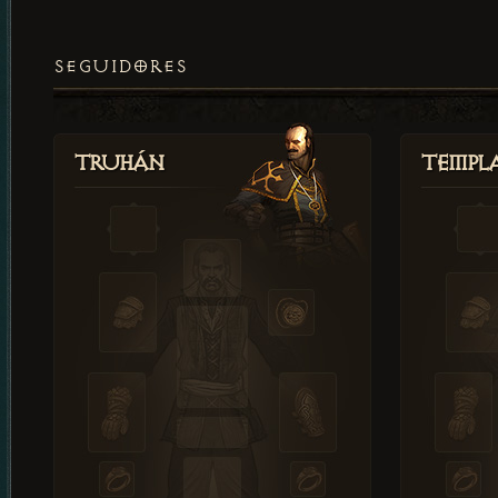
SEGUIDORES
Truhán
Templ