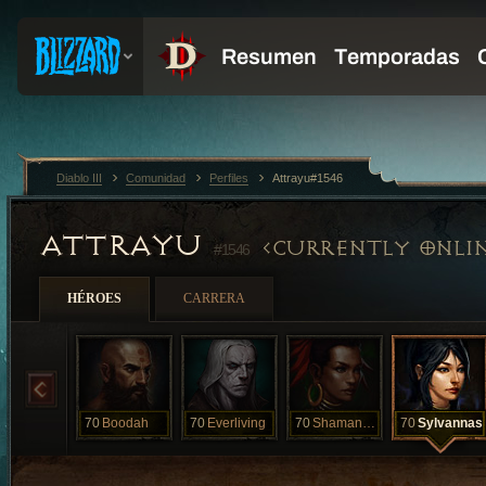
Diablo III
Comunidad
Perfiles
Attrayu#1546
ATTRAYU
CURRENTLY ONLI
#1546
HÉROES
CARRERA
70
Boodah
70
Everliving
70
Shamanala
70
Sylvannas