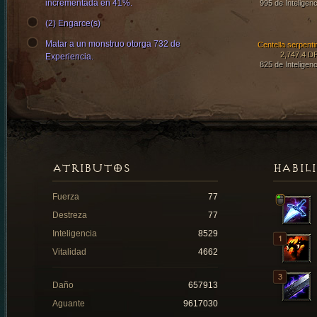
incrementada en 41%.
995 de Inteligenc
(2) Engarce(s)
Matar a un monstruo otorga 732 de
Centella serpenti
2,747.4 D
Experiencia.
825 de Inteligenc
ATRIBUTOS
HABIL
Fuerza
77
Destreza
77
Inteligencia
8529
Vitalidad
4662
Daño
657913
Aguante
9617030