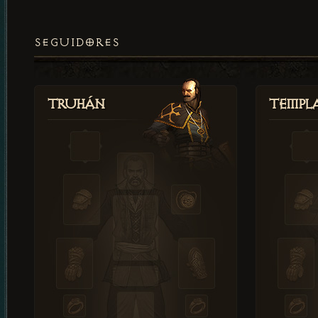
SEGUIDORES
Truhán
Templ