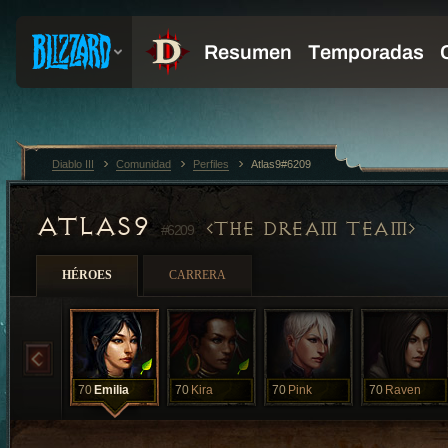
Diablo III
Comunidad
Perfiles
Atlas9#6209
ATLAS9
THE DREAM TEAM
#6209
HÉROES
CARRERA
70
Emilia
70
Kira
70
Pink
70
Raven