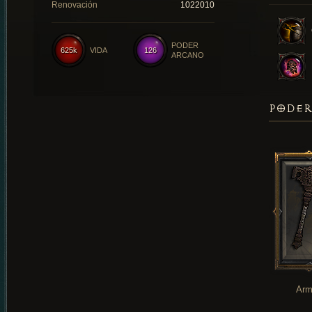
Renovación
1022010
PODER
625k
VIDA
126
ARCANO
PODER
Arm