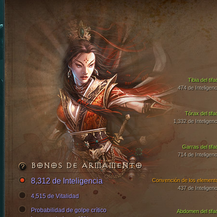
Tibia del tif
474 de Inteligenc
Tórax del tifa
1,332 de Inteligenc
Garras del tifa
714 de Inteligenc
BONOS DE ARMAMENTO
8,312 de Inteligencia
Convención de los element
437 de Inteligenc
4,515 de Vitalidad
Probabilidad de golpe crítico
Abdomen del tifa