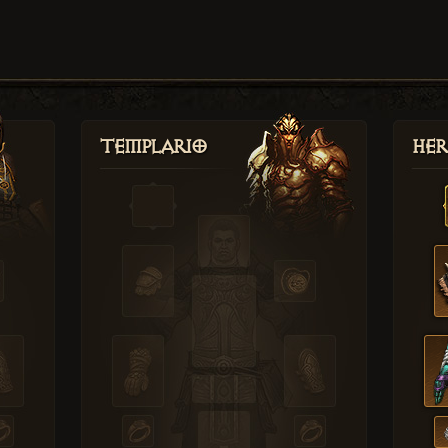
Templario
Her