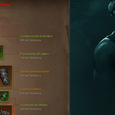
xtremo
La máscara de la Sombra
865 de Destreza
El juramento del viajero
748 de Destreza
Bandas del brazofuerte
615 de Destreza
Cadena sombría
566 de Destreza
La rosa de los vientos
464 de Destreza