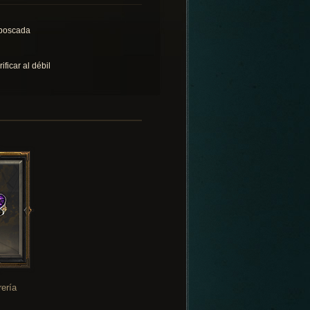
boscada
ificar al débil
rería