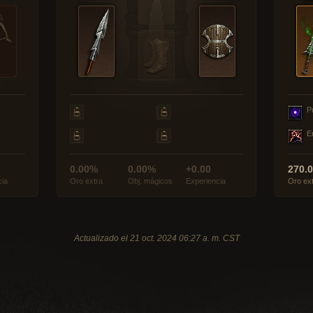
P
E
0.00%
0.00%
+0.00
270.
cia
Oro extra
Obj. mágicos
Experiencia
Oro ex
Actualizado el 21 oct. 2024 06:27 a. m. CST