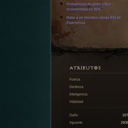
Probabilidad de golpe crítico
incrementada en 35%.
Matar a un monstruo otorga 943 de
Experiencia.
ATRIBUTOS
Fuerza
Destreza
Inteligencia
Vitalidad
Daño
10
Aguante
293