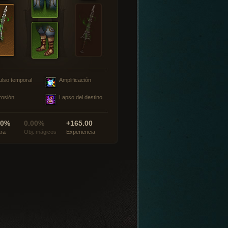
ulso temporal
Amplificación
rosión
Lapso del destino
00%
0.00%
+165.00
tra
Obj. mágicos
Experiencia