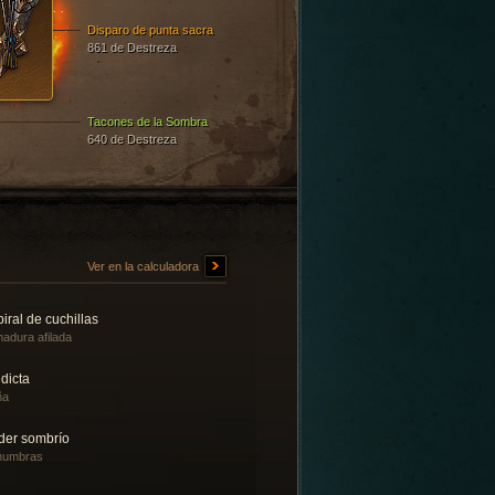
Disparo de punta sacra
861 de Destreza
Tacones de la Sombra
640 de Destreza
Ver en la calculadora
iral de cuchillas
adura afilada
dicta
ña
der sombrío
numbras