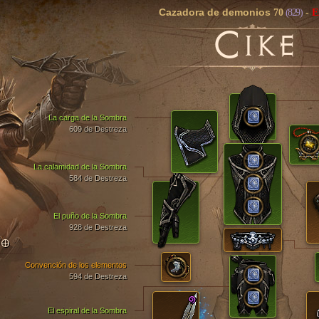
Cazadora de demonios
70
(829)
-
E
C
IKE
La carga de la Sombra
609 de Destreza
La calamidad de la Sombra
584 de Destreza
El puño de la Sombra
928 de Destreza
TO
Convención de los elementos
594 de Destreza
El espiral de la Sombra