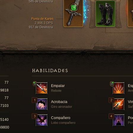
585 de Destreza
Punta de Karlei
2,906.3 DPS
917 de Destreza
HABILIDADES
77
Empalar
Esp
9818
Rebote
Arm
77
Acrobacia
Vin
7103
Giro atronador
Sa
Compañero
Po
75140
Lobo compañero
Pe
69800