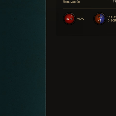
Renovación
8
125
ODIO/
817k
VIDA
42
DISCI