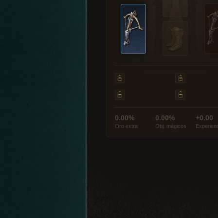
0.00%
0.00%
+0.00
Oro extra
Obj. mágicos
Experien