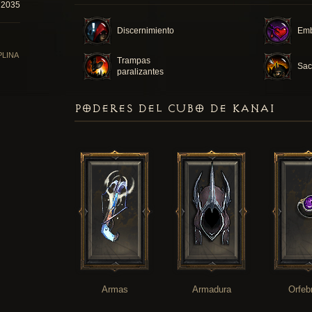
72035
Discernimiento
Em
PLINA
Trampas
Sacr
paralizantes
PODERES DEL CUBO DE KANAI
Armas
Armadura
Orfeb