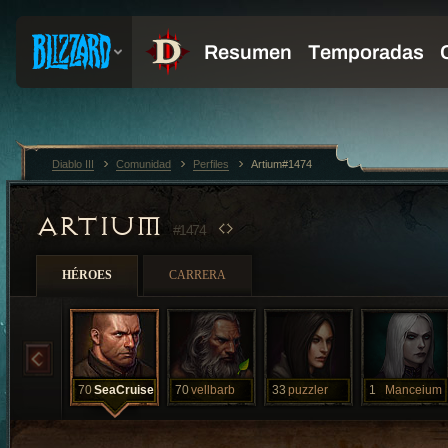
Diablo III
Comunidad
Perfiles
Artium#1474
ARTIUM
#1474
HÉROES
CARRERA
70
SeaCruise
70
vellbarb
33
puzzler
1
Manceium