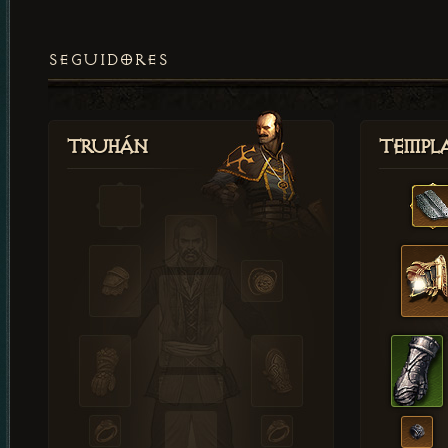
SEGUIDORES
Truhán
Templ