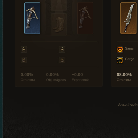
Sanar
Carga
0.00%
0.00%
+0.00
68.00%
Oro extra
Obj. mágicos
Experiencia
Oro extra
Actualizado