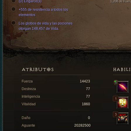
(0) Engarce(s)
1,206 de Fuer
+555 de resistencia a todos los
elementos
Los globos de vida y las pociones
otorgan 148,457 de Vida.
ATRIBUTOS
HABIL
Fuerza
14423
Destreza
77
Inteligencia
77
Vitalidad
1860
Daño
0
Aguante
20282500