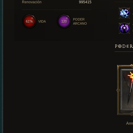
Renovación
995415
PODER
627k
VIDA
120
ARCANO
PODER
Arm