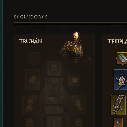
SEGUIDORES
Truhán
Templ