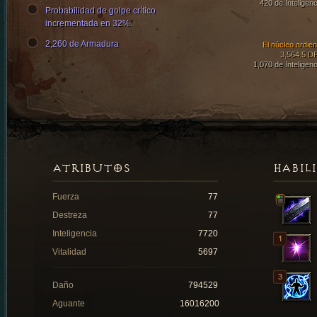
420 de Inteligenc
Probabilidad de golpe crítico
incrementada en 32%.
2,260 de Armadura
El núcleo ardien
3,564.5 D
1,070 de Inteligenc
ATRIBUTOS
HABIL
Fuerza
77
Destreza
77
Inteligencia
7720
Vitalidad
5697
Daño
794529
Aguante
16016200