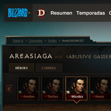
Diablo III
Comunidad
Perfiles
Area51AGA#1327
AREA51AGA
ABUSIVE GAMER
#1327
HÉROES
CARRERA
70
Areafiveone
70
TheSeasonWiz
70
Wizzdizz
70
thewiz