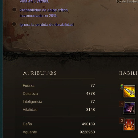
Vida en 5 yardas.
467 de Destre
Probabilidad de golpe crítico
incrementada en 29%.
Ignora la pérdida de durabilidad.
ATRIBUTOS
HABIL
Fuerza
77
Destreza
4778
Inteligencia
77
Vitalidad
3148
Daño
490189
Aguante
9228960