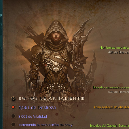
Hombreras mecánic
426 de Destre
Brazales automáticos a g
635 de Destre
BONOS DE ARMAMENTO
4,561 de Destreza
Anillo zodiacal de obsidia
3,001 de Vitalidad
Incrementa la recolección de oro y
Impulso del Capitán Escarla