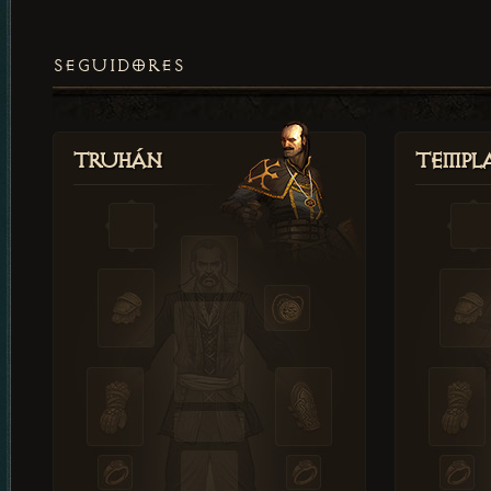
SEGUIDORES
Truhán
Templ