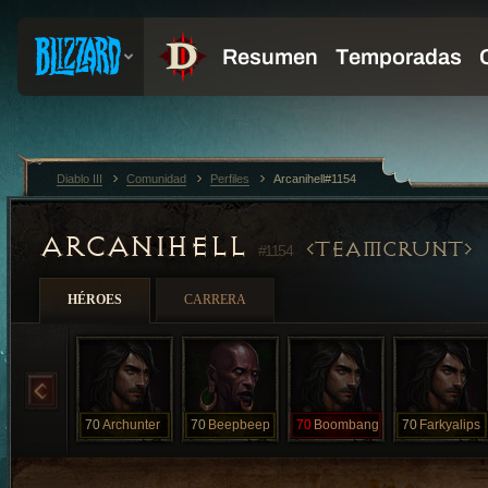
Diablo III
Comunidad
Perfiles
Arcanihell#1154
ARCANIHELL
TEAMCRUNT
#1154
HÉROES
CARRERA
70
Archunter
70
Beepbeep
70
Boombang
70
Farkyalips