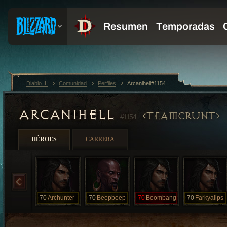
Diablo III
Comunidad
Perfiles
Arcanihell#1154
ARCANIHELL
TEAMCRUNT
#1154
HÉROES
CARRERA
70
Archunter
70
Beepbeep
70
Boombang
70
Farkyalips