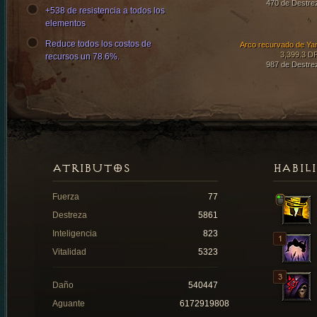
470 de Destre
+538 de resistencia a todos los
elementos
Reduce todos los costos de
Arco recurvado de Ya
3,399.3 D
recursos un 78.6%.
987 de Destre
ATRIBUTOS
HABIL
Fuerza
77
Destreza
5861
Inteligencia
823
Vitalidad
5323
Daño
540447
Aguante
6172919808