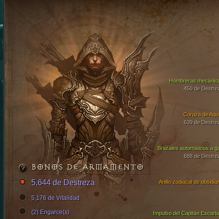
Hombreras mecánic
450 de Destre
Coraza de Aqui
639 de Destre
Brazales automáticos a g
688 de Destre
BONOS DE ARMAMENTO
5,644 de Destreza
Anillo zodiacal de obsidia
5,176 de Vitalidad
(2) Engarce(s)
Impulso del Capitán Escarla