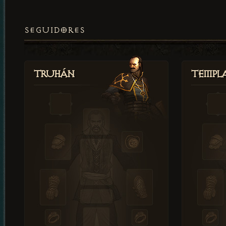
SEGUIDORES
Truhán
Templ