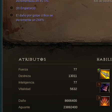
incrementada en 45.5%.
631 de Destre
(9) Engarce(s)
El daño por golpe crítico se
incrementa un 244%
ATRIBUTOS
HABIL
Fuerza
77
Destreza
13011
Inteligencia
77
Vitalidad
5632
Daño
8666400
Aguante
23892400