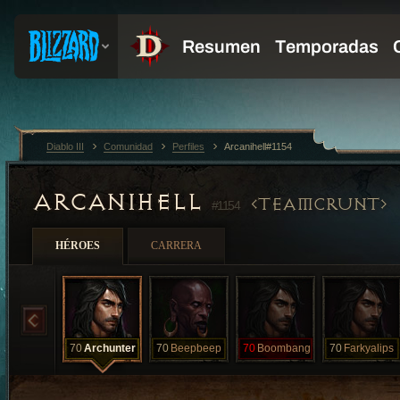
Diablo III
Comunidad
Perfiles
Arcanihell#1154
ARCANIHELL
TEAMCRUNT
#1154
HÉROES
CARRERA
70
Archunter
70
Beepbeep
70
Boombang
70
Farkyalips