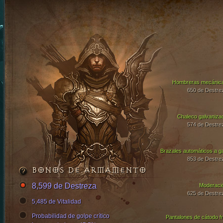
Hombreras mecánic
650 de Destre
Chaleco galvaniza
574 de Destre
Brazales automáticos a g
853 de Destre
BONOS DE ARMAMENTO
8,599 de Destreza
Moderaci
625 de Destre
5,485 de Vitalidad
Probabilidad de golpe crítico
Pantalones de cátodo fr