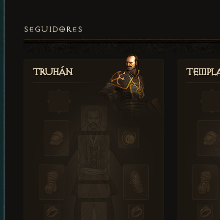
SEGUIDORES
Truhán
Templ