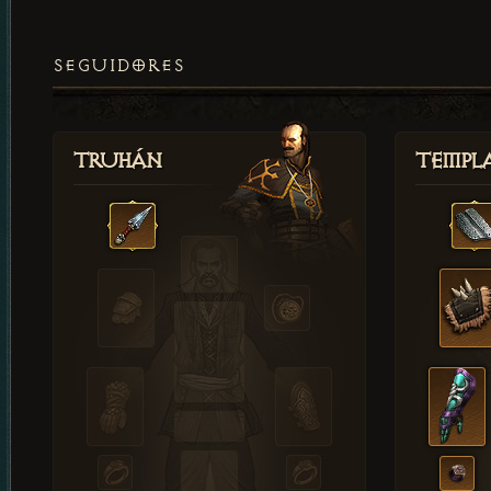
SEGUIDORES
Truhán
Templ