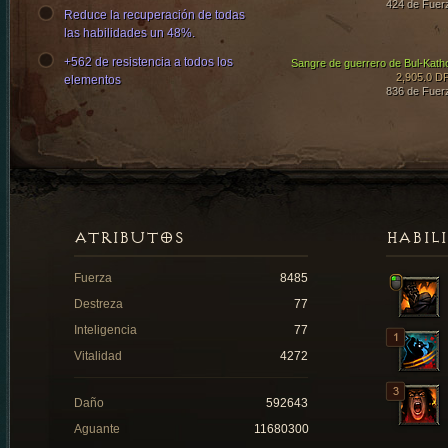
424 de Fuer
Reduce la recuperación de todas
las habilidades un 48%.
+562 de resistencia a todos los
Sangre de guerrero de Bul-Kath
2,905.0 D
elementos
836 de Fuer
ATRIBUTOS
HABIL
Fuerza
8485
Destreza
77
Inteligencia
77
Vitalidad
4272
Daño
592643
Aguante
11680300