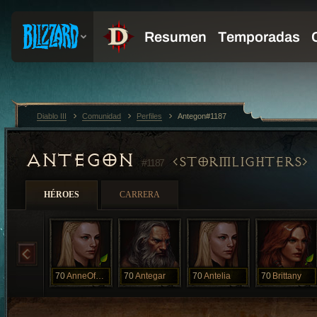
Diablo III
Comunidad
Perfiles
Antegon#1187
ANTEGON
STORMLIGHTERS
#1187
HÉROES
CARRERA
70
AnneOfPern
70
Antegar
70
Antelia
70
Brittany