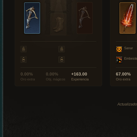
Sanar
Embesti
0.00%
0.00%
+163.00
67.00%
Oro extra
Obj. mágicos
Experiencia
Oro extra
Actualizado