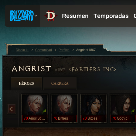
Diablo III
Comunidad
Perfiles
Angrist#1867
ANGRIST
FARMERS INC
#1867
HÉROES
CARRERA
70
AngriScotzmn
70
Bitties
70
Bitties
70
Gothic