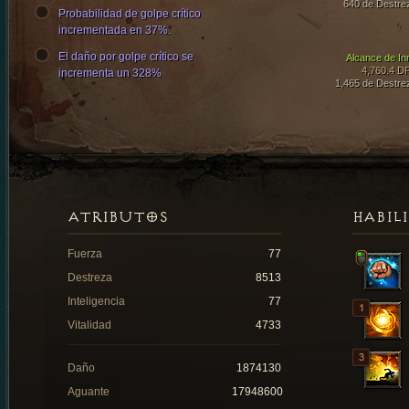
640 de Destre
Probabilidad de golpe crítico
incrementada en 37%.
El daño por golpe crítico se
Alcance de In
4,760.4 D
incrementa un 328%
1,465 de Destre
ATRIBUTOS
HABIL
Fuerza
77
Destreza
8513
Inteligencia
77
Vitalidad
4733
Daño
1874130
Aguante
17948600