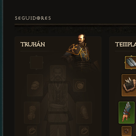
SEGUIDORES
Truhán
Templ