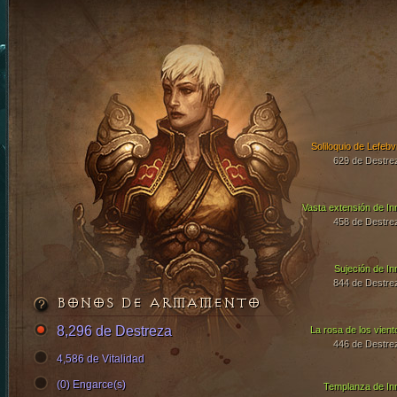
Soliloquio de Lefebv
629 de Destre
Vasta extensión de In
458 de Destre
Sujeción de In
844 de Destre
BONOS DE ARMAMENTO
8,296 de Destreza
La rosa de los vient
446 de Destre
4,586 de Vitalidad
(0) Engarce(s)
Templanza de In