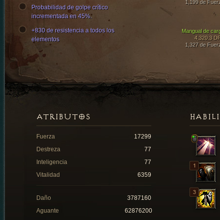
1,199 de Fuer
Probabilidad de golpe crítico
incrementada en 45%.
+830 de resistencia a todos los
Mangual de car
4,320.3 D
elementos
1,327 de Fuer
ATRIBUTOS
HABIL
Fuerza
17299
Destreza
77
Inteligencia
77
Vitalidad
6359
Daño
3787160
Aguante
62876200