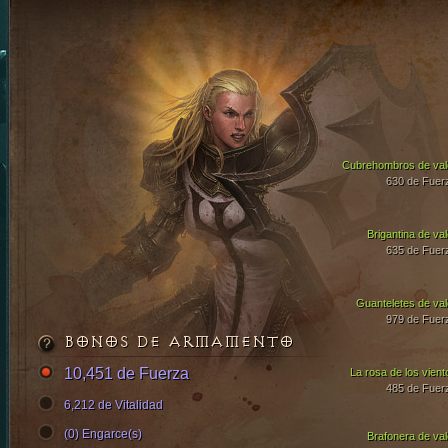
Cubrehombros de val
630 de Fuer
Brigantina de val
635 de Fuer
Guanteletes de val
979 de Fuer
BONOS DE ARMAMENTO
10,451 de Fuerza
La rosa de los vient
485 de Fuer
6,212 de Vitalidad
(0) Engarce(s)
Brafonera de val