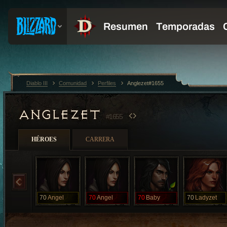
Diablo III
Comunidad
Perfiles
Anglezet#1655
ANGLEZET
#1655
HÉROES
CARRERA
70
Angel
70
Angel
70
Baby
70
Ladyzet