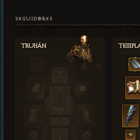
SEGUIDORES
Truhán
Templ