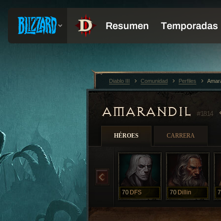
Diablo III
Comunidad
Perfiles
Amara
AMARANDIL
#1814
HÉROES
CARRERA
70
DFS
70
Dillin
7