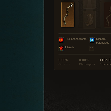
Tiro incapacitante
Disparo
potenciado
Histeria
0.00%
0.00%
+165.0
Oro extra
Obj. mágicos
Experien