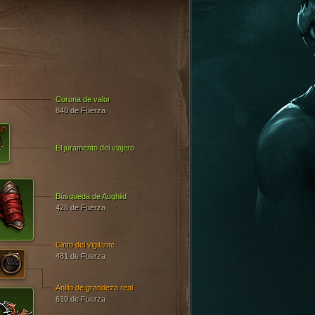
Corona de valor
840 de Fuerza
El juramento del viajero
Búsqueda de Aughild
428 de Fuerza
Cinto del vigilante
481 de Fuerza
Anillo de grandeza real
619 de Fuerza