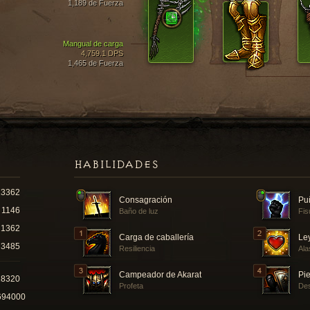
1,189 de Fuerza
Mangual de carga
4,759.1 DPS
1,465 de Fuerza
HABILIDADES
13362
Consagración
Puñ
1146
Baño de luz
Fis
1362
Carga de caballería
Le
3485
Resiliencia
Ala
Campeador de Akarat
Pie
18320
Profeta
Des
694000