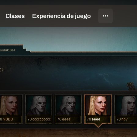
ndil#1814
0
NBBB
70
cccccccccc
70
eeee
70
eeee
70
nbv