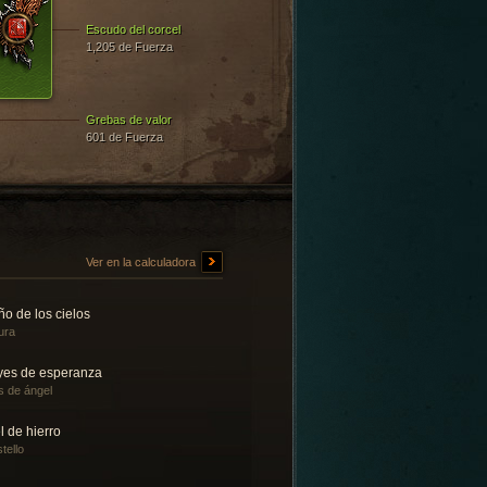
Escudo del corcel
1,205 de Fuerza
Grebas de valor
601 de Fuerza
Ver en la calculadora
o de los cielos
ura
yes de esperanza
s de ángel
l de hierro
tello