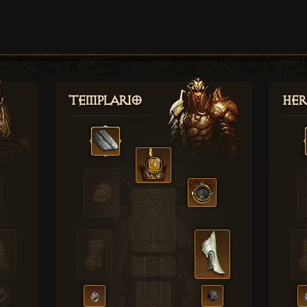
Templario
Her