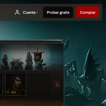
9
nbb