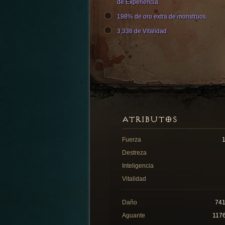
de Experiencia.
198% de oro extra de monstruos.
3,338 de Vitalidad
ATRIBUTOS
Fuerza
Destreza
Inteligencia
Vitalidad
Daño
74
Aguante
117