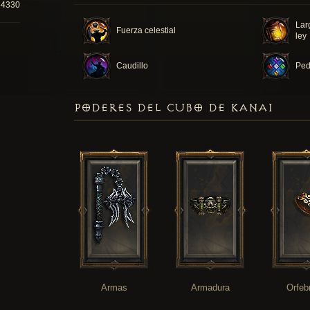
54330
Lar
Fuerza celestial
ley
Caudillo
Ped
PODERES DEL CUBO DE KANAI
Armas
Armadura
Orfeb