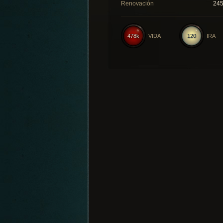
Renovación
24
478k
VIDA
120
IRA