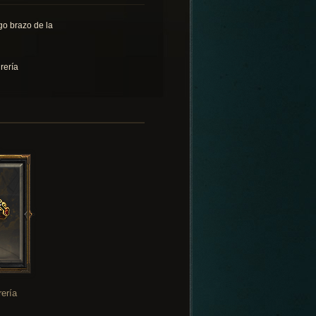
go brazo de la
rería
rería