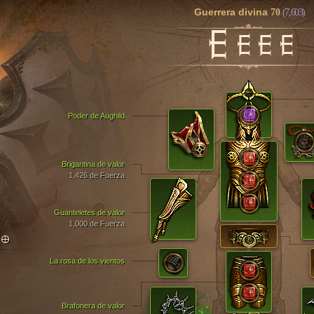
Guerrera divina
70
(7,603)
E
EEE
Poder de Aughild
Brigantina de valor
1,426 de Fuerza
Guanteletes de valor
1,000 de Fuerza
TO
La rosa de los vientos
Brafonera de valor