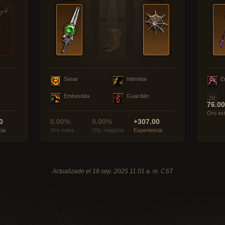
Sanar
Intimidar
E
Embestida
Guardián
76.0
Oro ex
0
0.00%
0.00%
+307.00
cia
Oro extra
Obj. mágicos
Experiencia
Actualizado el 18 sep. 2025 11:01 a. m. CST