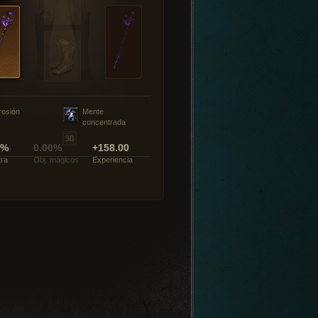
rosión
Mente
concentrada
0%
0.00%
+158.00
tra
Obj. mágicos
Experiencia