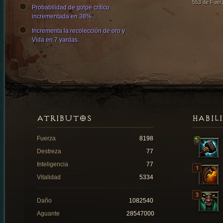
553 de Fuer
Probabilidad de golpe crítico
incrementada en 38%.
Incrementa la recolección de oro y
Vida en 7 yardas.
ATRIBUTOS
HABIL
Fuerza
8198
Destreza
77
Inteligencia
77
Vitalidad
5334
Daño
1082540
Aguante
28547000