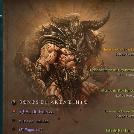
Furia de los Ancestr
560 de Fuer
Reinado eterno del Rey Inmort
421 de Fuer
Hierros del Rey Inmort
914 de Fuer
BONOS DE ARMAMENTO
7,981 de Fuerza
La rosa de los vient
650 de Fuer
5,187 de Vitalidad
(3) Engarce(s)
Talla del Rey Inmort