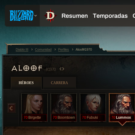
Diablo III
Comunidad
Perfiles
Aloof#1970
ALOOF
#1970
HÉROES
CARRERA
70
Birgette
70
Boomtown
70
Fubuki
70
Lummox