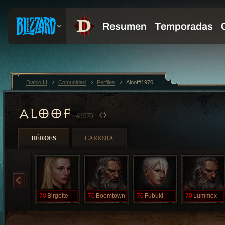
Diablo III
Comunidad
Perfiles
Aloof#1970
ALOOF
#1970
HÉROES
CARRERA
70
Birgette
70
Boomtown
70
Fubuki
70
Lummox