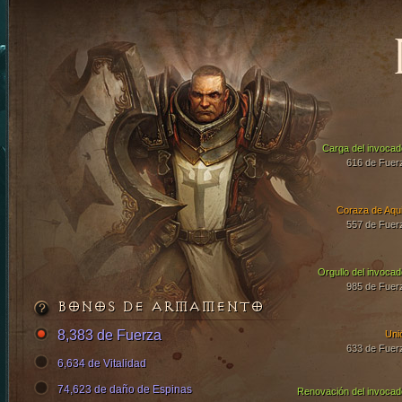
Carga del invocad
616 de Fuer
Coraza de Aqui
557 de Fuer
Orgullo del invocad
985 de Fuer
BONOS DE ARMAMENTO
8,383 de Fuerza
Uni
633 de Fuer
6,634 de Vitalidad
74,623 de daño de Espinas
Renovación del invocad