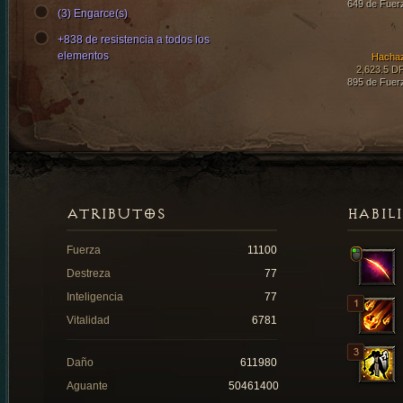
649 de Fuer
(3) Engarce(s)
+838 de resistencia a todos los
elementos
Hacha
2,623.5 D
895 de Fuer
ATRIBUTOS
HABIL
Fuerza
11100
Destreza
77
Inteligencia
77
Vitalidad
6781
Daño
611980
Aguante
50461400