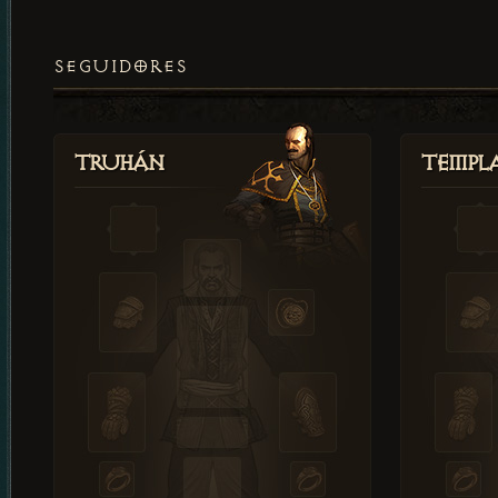
SEGUIDORES
Truhán
Templ