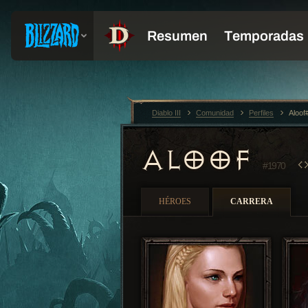
Diablo III
Comunidad
Perfiles
Aloof
ALOOF
#1970
HÉROES
CARRERA