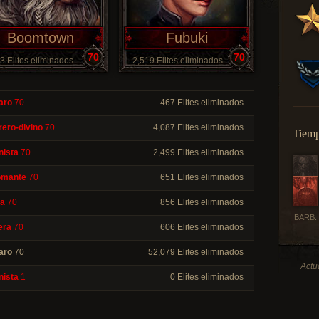
Boomtown
Fubuki
70
70
3 Elites eliminados
2,519 Elites eliminados
aro
70
467 Elites eliminados
rero-divino
70
4,087 Elites eliminados
Tiemp
nista
70
2,499 Elites eliminados
omante
70
651 Elites eliminados
a
70
856 Elites eliminados
BARB.
era
70
606 Elites eliminados
aro
70
52,079 Elites eliminados
Actu
nista
1
0 Elites eliminados