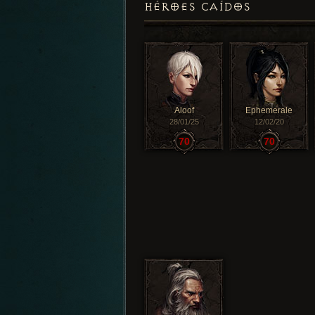
HÉROES CAÍDOS
Aloof
Ephemerale
28/01/25
12/02/20
70
70