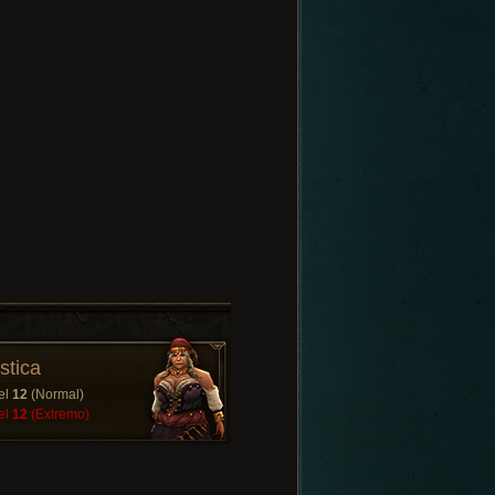
stica
el
12
(Normal)
el
12
(Extremo)