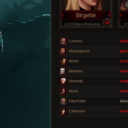
Birgette
70
1,210 Elites eliminados
27
Lummox
bárb
Mandragoran
guer
Mhale
arca
Moiraine
nigr
Monkette
monj
Moxie
sant
PitterPatter
bárb
Cadsuane
arca