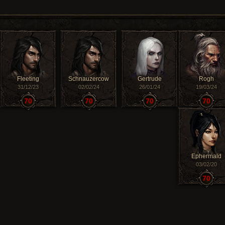
Fleeting
Schnauzercow
Gertrude
Rogh
31/12/23
02/02/24
26/01/24
19/03/24
70
70
70
70
Ephermald
03/02/20
70