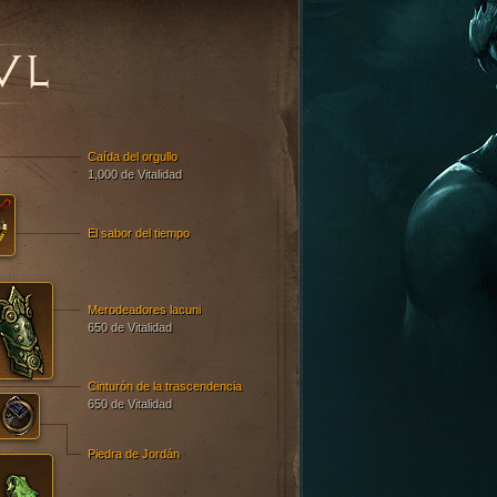
VL
Caída del orgullo
1,000 de Vitalidad
El sabor del tiempo
Merodeadores lacuni
650 de Vitalidad
Cinturón de la trascendencia
650 de Vitalidad
Piedra de Jordán