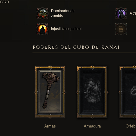
20870
Dominador de
A tr
zombis
Injusticia sepulcral
PODERES DEL CUBO DE KANAI
Armas
Armadura
Orfeb