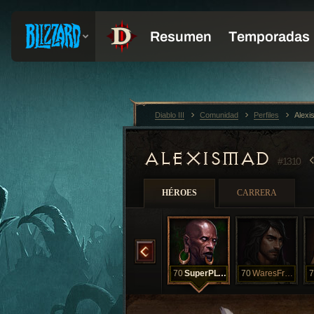
Diablo III
Comunidad
Perfiles
Alex
ALEXISMAD
#1310
HÉROES
CARRERA
JoJo
70
SavageBeast
70
Stupidity
70
SuperPLVL
70
WaresFrancis
7