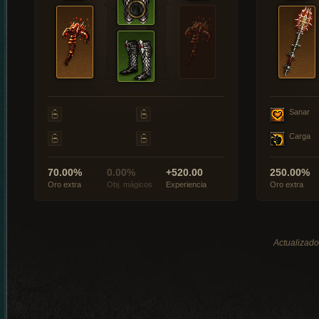
Sanar
Carga
70.00%
0.00%
+520.00
250.00%
Oro extra
Obj. mágicos
Experiencia
Oro extra
Actualizado