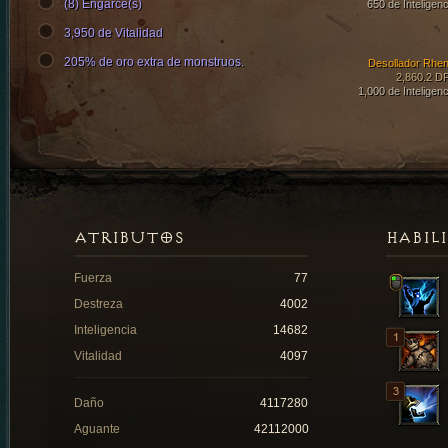
(8) Engarce(s)
650 de Inteligenc
3,950 de Vitalidad
205% de oro extra de monstruos.
Desollador Rhen
2,860.2 D
1,000 de Inteligenc
ATRIBUTOS
HABIL
Fuerza
77
Destreza
4002
Inteligencia
14682
Vitalidad
4097
Daño
4117280
Aguante
42112000