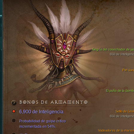
Alegría del cosechador de ja
650 de Inteligenc
Piel áur
El puño de la Somb
BONOS DE ARMAMENTO
6,900 de Inteligencia
Sello de Leor
650 de Inteligenc
Probabilidad de golpe crítico
incrementada en 54%.
Vadeadores de la maris