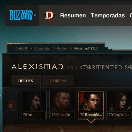
Diablo III
Comunidad
Perfiles
Alexismad#1310
ALEXISMAD
TORMENTED SO
#1310
HÉROES
CARRERA
70
Art
70
BlakeGriffin
70
BooobMarley
70
CapYoAss