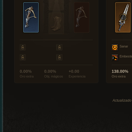
Sanar
Embesti
0.00%
0.00%
+0.00
138.00%
Oro extra
Obj. mágicos
Experiencia
Oro extra
Actualizado