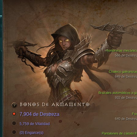
Hombreras mecánic
566 de Destre
Chaleco galvaniza
649 de Destre
Brazales automáticos a g
932 de Destre
BONOS DE ARMAMENTO
7,904 de Destreza
Fo
640 de Destre
5,759 de Vitalidad
(0) Engarce(s)
Pantalones de cátodo fr