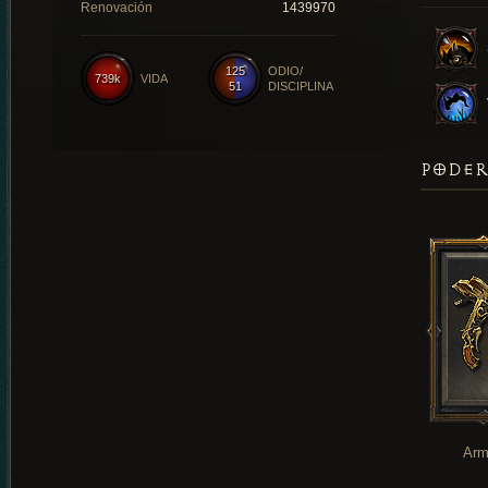
Renovación
1439970
125
ODIO/
739k
VIDA
51
DISCIPLINA
PODER
Arm