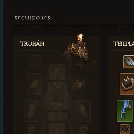
SEGUIDORES
Truhán
Templ