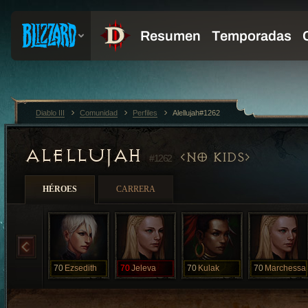
Diablo III
Comunidad
Perfiles
Alellujah#1262
ALELLUJAH
NO KIDS
#1262
HÉROES
CARRERA
70
Ezsedith
70
Jeleva
70
Kulak
70
Marchessa