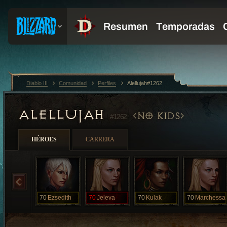
Diablo III
Comunidad
Perfiles
Alellujah#1262
ALELLUJAH
NO KIDS
#1262
HÉROES
CARRERA
70
Ezsedith
70
Jeleva
70
Kulak
70
Marchessa