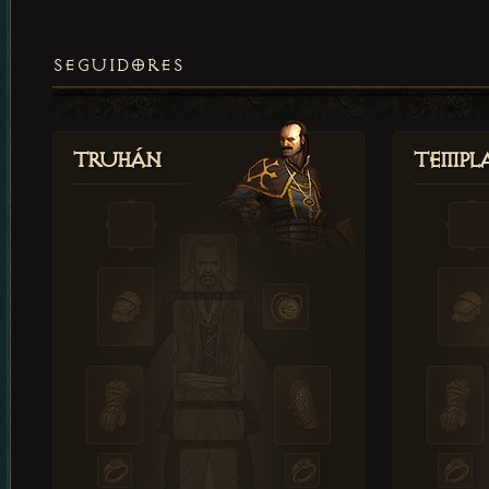
SEGUIDORES
Truhán
Templ