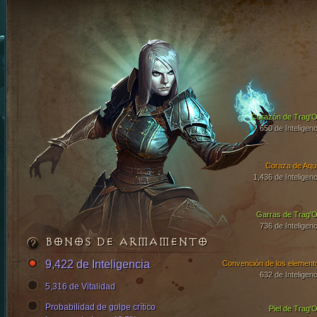
Corazón de Trag'O
650 de Inteligenc
Coraza de Aqui
1,436 de Inteligenc
Garras de Trag'O
736 de Inteligenc
BONOS DE ARMAMENTO
9,422 de Inteligencia
Convención de los element
632 de Inteligenc
5,316 de Vitalidad
Probabilidad de golpe crítico
Piel de Trag'O