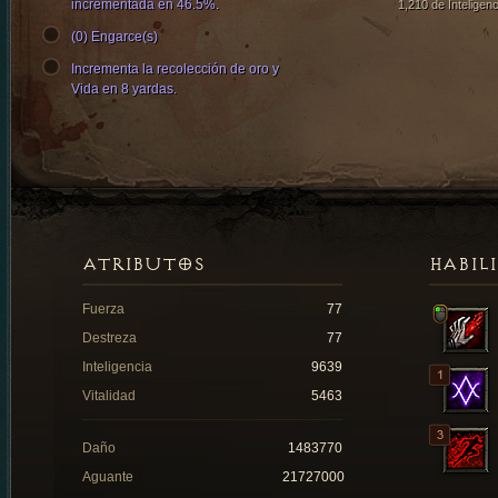
incrementada en 46.5%.
1,210 de Inteligenc
(0) Engarce(s)
Incrementa la recolección de oro y
Vida en 8 yardas.
ATRIBUTOS
HABIL
Fuerza
77
Destreza
77
Inteligencia
9639
Vitalidad
5463
Daño
1483770
Aguante
21727000