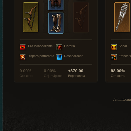
Tiro incapacitante
Histeria
Sanar
Disparo perforante
Desaparecer
Embesti
0.00%
0.00%
+370.00
98.00%
Oro extra
Obj. mágicos
Experiencia
Oro extra
Actualizad