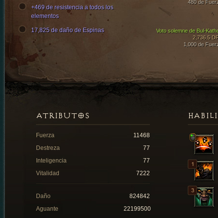
480 de Fuer
+469 de resistencia a todos los
elementos
17,825 de daño de Espinas
Voto solemne de Bul-Kath
2,736.5 D
1,000 de Fuer
ATRIBUTOS
HABIL
Fuerza
11468
Destreza
77
Inteligencia
77
Vitalidad
7222
Daño
824842
Aguante
22199500