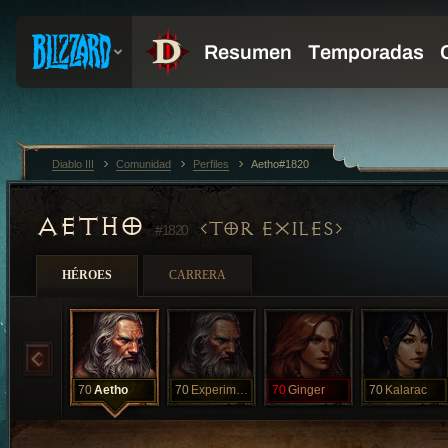
Diablo III
Comunidad
Perfiles
Aetho#1820
AETHO
TOR EXILES
#1820
HÉROES
CARRERA
70
Aetho
70
Experimental
70
Ginger
70
Kalarac