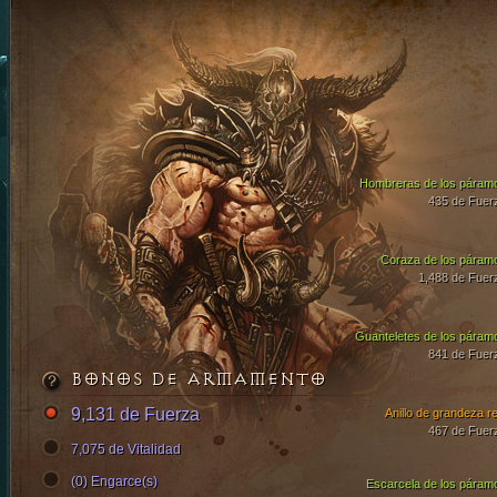
Hombreras de los páram
435 de Fuer
Coraza de los páram
1,488 de Fuer
Guanteletes de los páram
841 de Fuer
BONOS DE ARMAMENTO
9,131 de Fuerza
Anillo de grandeza re
467 de Fuer
7,075 de Vitalidad
(0) Engarce(s)
Escarcela de los páram