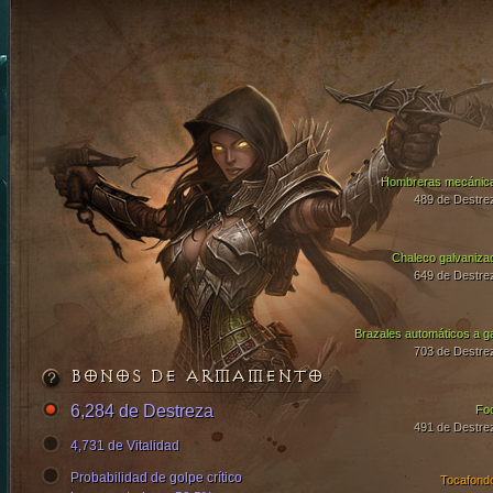
Hombreras mecánic
489 de Destre
Chaleco galvaniza
649 de Destre
Brazales automáticos a g
703 de Destre
BONOS DE ARMAMENTO
6,284 de Destreza
Fo
491 de Destre
4,731 de Vitalidad
Probabilidad de golpe crítico
Tocafond