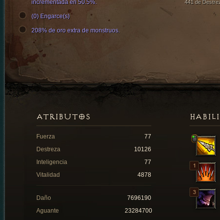
incrementada en 50.5%.
441 de Destre
(0) Engarce(s)
208% de oro extra de monstruos.
ATRIBUTOS
HABIL
Fuerza
77
Destreza
10126
Inteligencia
77
Vitalidad
4878
Daño
7696190
Aguante
23284700