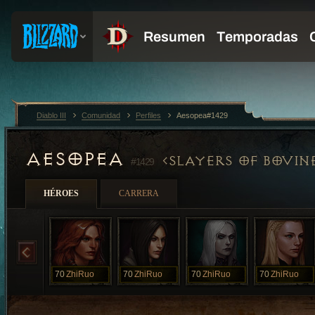
Diablo III
Comunidad
Perfiles
Aesopea#1429
AESOPEA
SLAYERS OF BOVIN
#1429
HÉROES
CARRERA
70
ZhiRuo
70
ZhiRuo
70
ZhiRuo
70
ZhiRuo