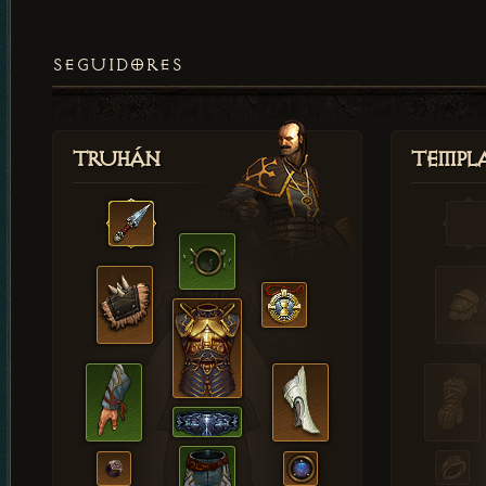
SEGUIDORES
Truhán
Templ