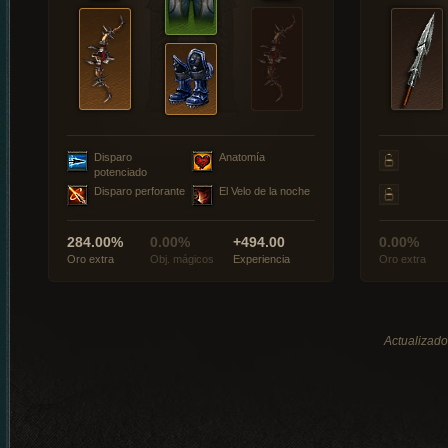
Disparo
Anatomía
potenciado
Disparo perforante
El Velo de la noche
284.00%
0.00%
+494.00
0.00%
Oro extra
Obj. mágicos
Experiencia
Oro extra
Actualizado